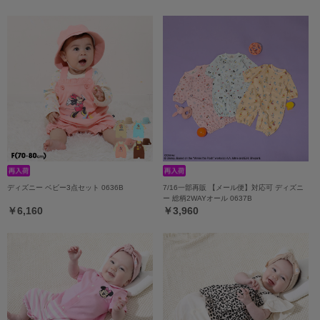
ディズニー ベビー3点セット 0636B
7/16一部再販 【メール便】対応可 ディズニ
ー 総柄2WAYオール 0637B
￥6,160
￥3,960