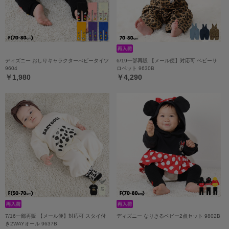
ディズニー おしりキャラクターべビータイツ
6/19一部再販 【メール便】対応可 ベビーサ
9604
ロペット 9630B
￥1,980
￥4,290
7/16一部再販 【メール便】対応可 スタイ付
ディズニー なりきるベビー2点セット 9802B
き2WAYオール 9637B