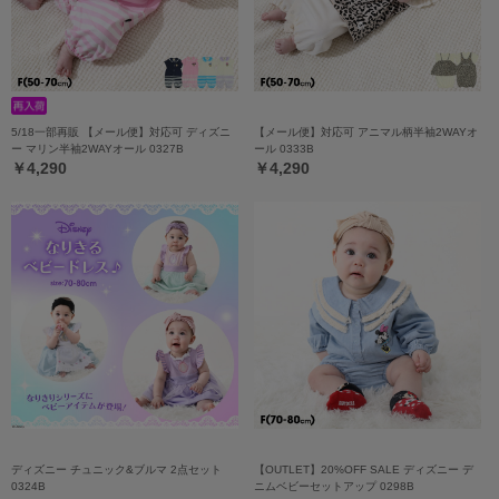
5/18一部再販 【メール便】対応可 ディズニ
【メール便】対応可 アニマル柄半袖2WAYオ
ー マリン半袖2WAYオール 0327B
ール 0333B
￥4,290
￥4,290
ディズニー チュニック&ブルマ 2点セット
【OUTLET】20%OFF SALE ディズニー デ
0324B
ニムベビーセットアップ 0298B