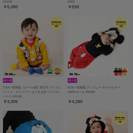
9140B
8592
￥5,390
￥539
7/16一部再販 【メール便】対応可 ディズニ
6/10一部再販 ディズニー キャラクター
ー トイ・ストーリー なりきるぽってりロン
2WAYオール 8546B
パース 8524B
￥3,300
￥4,290