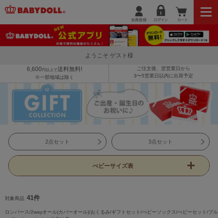
ようこそ ゲスト様
6,600
送料無料!
ご注文後、翌営業日から
円以上で
3〜5営業日以内に出荷予定
※一部地域は除く
2点セット
3点セット
べビーサイズ表
41件
対象商品
ロンパース/2wayオール(カバーオール)/おくるみ/ギフトセット/べビーソックス/べビーセット/ブル