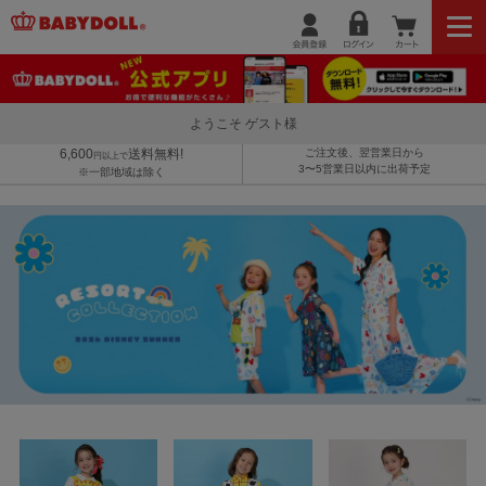
ようこそ ゲスト様
6,600
送料無料!
ご注文後、翌営業日から
円以上で
3〜5営業日以内に出荷予定
※一部地域は除く