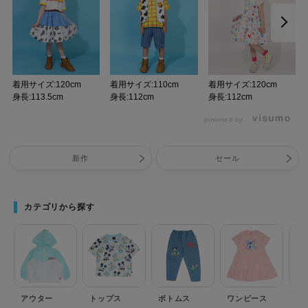
着用サイズ:120cm
着用サイズ:110cm
着用サイズ:120cm
身長:113.5cm
身長:112cm
身長:112cm
powered by
新作
セール
カテゴリから探す
アウター
トップス
ボトムス
ワンピース
セ