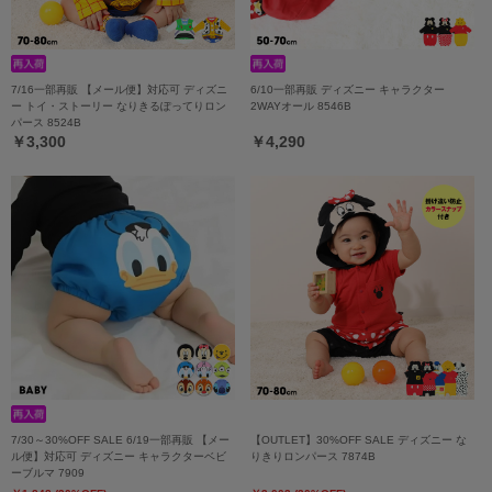
7/16一部再販 【メール便】対応可 ディズニ
6/10一部再販 ディズニー キャラクター
ー トイ・ストーリー なりきるぽってりロン
2WAYオール 8546B
パース 8524B
￥3,300
￥4,290
7/30～30%OFF SALE 6/19一部再販 【メー
【OUTLET】30%OFF SALE ディズニー な
ル便】対応可 ディズニー キャラクターベビ
りきりロンパース 7874B
ーブルマ 7909