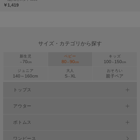
￥1,419
サイズ・カテゴリから探す
新生児
ベビー
キッズ
70
80
90
100
150
～
cm
～
cm
～
cm
ジュニア
大人
おそろい
140～
160
cm
S
XL
親子ペア
～
トップス
アウター
ボトムス
ワンピース