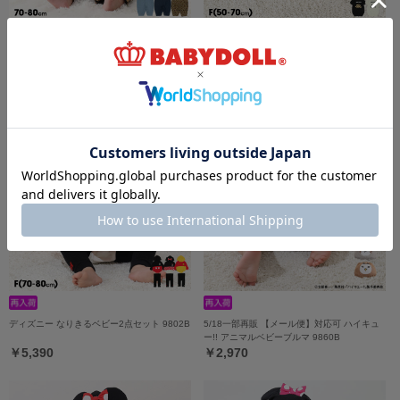
6/19一部再販 【メール便】対応可 ベビーサ
7/16一部再販 【メール便】対応可 スタイ付
ロペット 9630B
き2WAYオール 9637B
￥4,290
￥4,290
ディズニー なりきるベビー2点セット 9802B
5/18一部再販 【メール便】対応可 ハイキュ
ー!! アニマルベビーブルマ 9860B
￥5,390
￥2,970