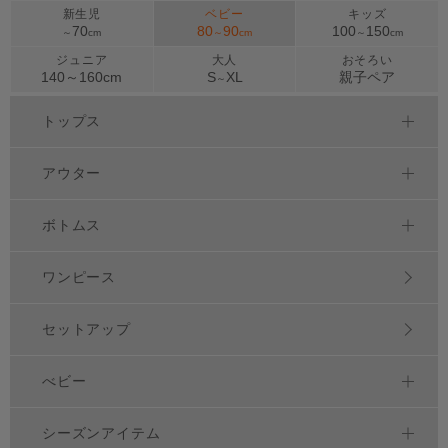
新生児
ベビー
キッズ
70
80
90
100
150
～
cm
～
cm
～
cm
ジュニア
大人
おそろい
140～
160
cm
S
XL
親子ペア
～
トップス
アウター
ボトムス
ワンピース
セットアップ
べビー
シーズンアイテム