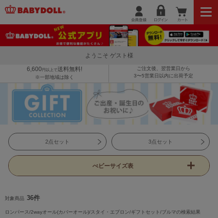
ようこそ ゲスト様
6,600
送料無料!
ご注文後、翌営業日から
円以上で
3〜5営業日以内に出荷予定
※一部地域は除く
2点セット
3点セット
べビーサイズ表
36件
対象商品
ロンパース/2wayオール(カバーオール)/スタイ・エプロン/ギフトセット/ブルマの検索結果