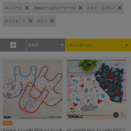
ロンパース
2wayオール(カバーオール)
スタイ・エプロン
ギフトセット
ブルマ
新着順
さらに絞り込む
5/25NEW 【メール便】対応可 ディズニー 総
8/6～50%OFF SALE 【メール便】対応可 デ