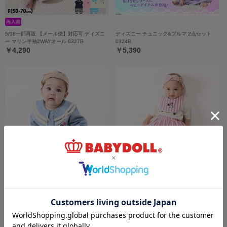
5/18一部再販 【メール便】対応可 ディズニ
ディズニー チュニック&ブルマ 2点セット
ー マリン半袖2WAYオール 0327B
0324B
￥4,290
￥5,390
【OUTLET】20%OFF SALE ディズニー デ
ディズニー ベビー3点セット 0141B
ニムベビーセットアップ 0298B
￥5,940
￥4,312 (20%OFF)