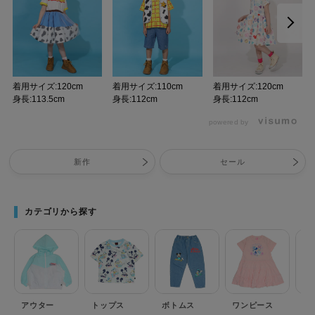
着用サイズ:120cm
着用サイズ:110cm
着用サイズ:120cm
身長:113.5cm
身長:112cm
身長:112cm
powered by
新作
セール
カテゴリから探す
アウター
トップス
ボトムス
ワンピース
セ