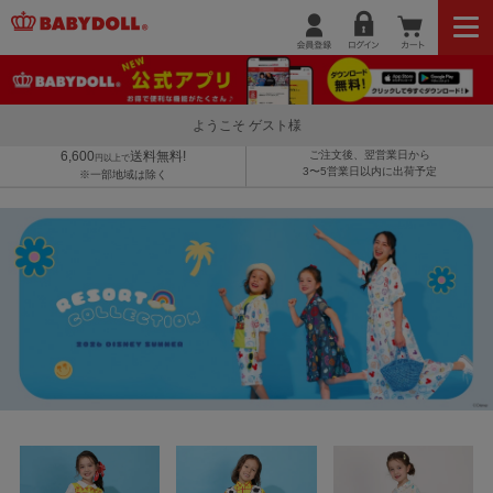
ようこそ ゲスト様
6,600
送料無料!
ご注文後、翌営業日から
円以上で
3〜5営業日以内に出荷予定
※一部地域は除く