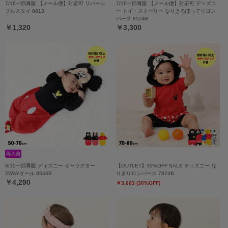
7/16一部再販 【メール便】対応可 リバーシ
7/16一部再販 【メール便】対応可 ディズニ
ブルスタイ 8613
ー トイ・ストーリー なりきるぽってりロン
パース 8524B
￥1,320
￥3,300
6/10一部再販 ディズニー キャラクター
【OUTLET】30%OFF SALE ディズニー な
2WAYオール 8546B
りきりロンパース 7874B
￥4,290
￥3,003 (30%OFF)