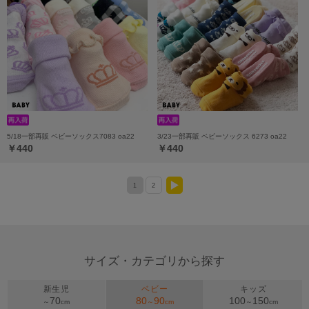
5/18一部再販 ベビーソックス7083 oa22
3/23一部再販 ベビーソックス 6273 oa22
￥440
￥440
1
2
>
サイズ・カテゴリから探す
新生児
ベビー
キッズ
70
80
90
100
150
～
cm
～
cm
～
cm