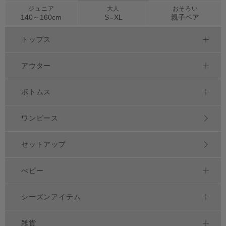
ジュニア
大人
おそろい
140～
160
cm
S
XL
親子ペア
～
トップス
アウター
ボトムス
ワンピース
セットアップ
べビー
シーズンアイテム
雑貨