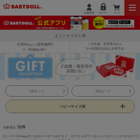
ようこそ ゲスト様
6,600
送料無料!
ご注文後、翌営業日から
円以上で
3〜5営業日以内に出荷予定
※一部地域は除く
2点セット
3点セット
べビーサイズ表
52件
対象商品
ロンパース/2wayオール(カバーオール)/スタイ・エプロン/ギフトセット/べビーソックス/べビーリ