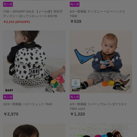
7/30～30%OFF SALE 【メール便】対応可
4/3一部再販 ディズニー ベビーソックス
ディズニー ぽってりロンパース 8207B
7908
￥539
￥2,310 (30%OFF)
3/23一部再販 ベビーリュック 7943
4/3一部再販 リバーシブルバンダナスタイ
7892 os23
￥2,970
￥1,320