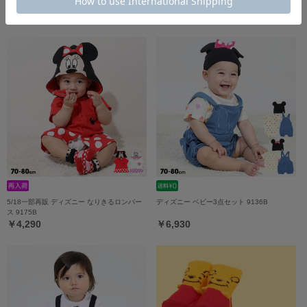
き2WAYオール 9637B
￥4,290
￥5,390
5/18一部再販 ディズニー なりきるロンパー
ディズニー ベビー3点セット 9136B
ス 9175B
￥4,290
￥6,930