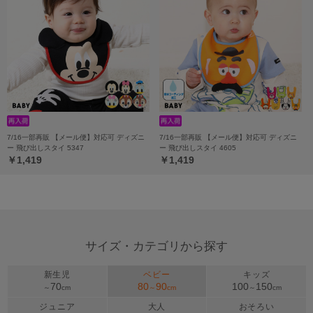
7/16一部再販 【メール便】対応可 ディズニ
7/16一部再販 【メール便】対応可 ディズニ
ー 飛び出しスタイ 5347
ー 飛び出しスタイ 4605
￥1,419
￥1,419
サイズ・カテゴリから探す
新生児
ベビー
キッズ
70
80
90
100
150
～
cm
～
cm
～
cm
ジュニア
大人
おそろい