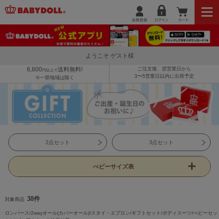
ようこそ ゲスト様
6,600
送料無料!
ご注文後、翌営業日から
円以上で
3〜5営業日以内に出荷予定
※一部地域は除く
2点セット
3点セット
べビーサイズ表
38件
対象商品
ロンパース/2wayオール(カバーオール)/スタイ・エプロン/ギフトセット/ボディスーツ/べビーセッ