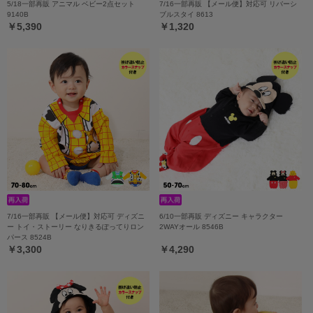
5/18一部再販 アニマル ベビー2点セット
7/16一部再販 【メール便】対応可 リバーシ
9140B
ブルスタイ 8613
￥5,390
￥1,320
7/16一部再販 【メール便】対応可 ディズニ
6/10一部再販 ディズニー キャラクター
ー トイ・ストーリー なりきるぽってりロン
2WAYオール 8546B
パース 8524B
￥3,300
￥4,290