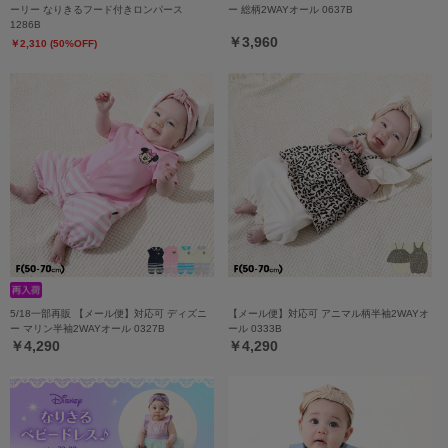
ーリー なりきるフード付きロンパース
ー 総柄2WAYオール 0637B
1286B
￥3,960
￥2,310 (50%OFF)
5/18一部再販 【メール便】対応可 ディズニ
【メール便】対応可 アニマル柄半袖2WAYオ
ー マリン半袖2WAYオール 0327B
ール 0333B
￥4,290
￥4,290