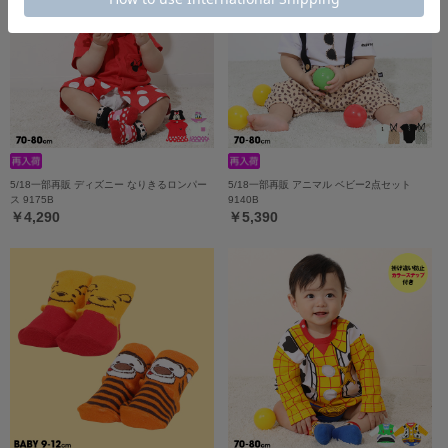
5/18一部再販 ディズニー なりきるロンパー
5/18一部再販 アニマル ベビー2点セット
ス 9175B
9140B
￥4,290
￥5,390