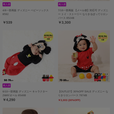
4/8一部再販 ディズニー ベビーソックス
7/16一部再販 【メール便】対応可 ディズニ
8592
ー トイ・ストーリー なりきるぽってりロン
パース 8524B
￥539
￥3,300
6/10一部再販 ディズニー キャラクター
【OUTLET】30%OFF SALE ディズニー な
2WAYオール 8546B
りきりロンパース 7874B
￥4,290
￥3,003 (30%OFF)