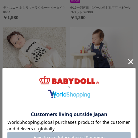
ディズニー おしりキャラクターべビータイツ
6/19一部再販 【メール便】対応可 ベビーサ
9604
ロペット 9630B
￥1,980
￥4,290
7/16一部再販 【メール便】対応可 スタイ付
【メール便】対応可 ベビージャンパースカー
き2WAYオール 9637B
ト 9631B
￥4,290
￥3,960