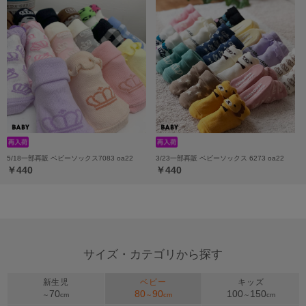
5/18一部再販 ベビーソックス7083 oa22
3/23一部再販 ベビーソックス 6273 oa22
￥440
￥440
サイズ・カテゴリから探す
新生児
ベビー
キッズ
70
80
90
100
150
～
cm
～
cm
～
cm