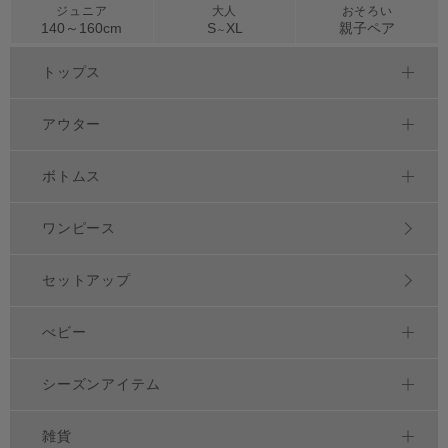
ジュニア
大人
おそろい
140～
160
cm
S
XL
親子ペア
～
トップス
アウター
ボトムス
ワンピース
セットアップ
べビー
シーズンアイテム
雑貨