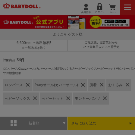
ようこそ ゲスト様
6,600
送料無料!
ご注文後、翌営業日から
円以上で
3〜5営業日以内に出荷予定
※一部地域は除く
34件
対象商品
ロンパース/2wayオール(カバーオール)/肌着/おくるみ/べビーソックス/べビーセット/モンキーパン
ツの検索結果
ロンパース
2wayオール(カバーオール)
肌着
おくるみ
べビーソックス
べビーセット
モンキーパンツ
新着順
さらに絞り込む