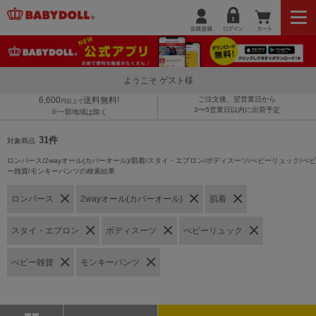
ようこそ ゲスト様
6,600
送料無料!
ご注文後、翌営業日から
円以上で
3〜5営業日以内に出荷予定
※一部地域は除く
31件
対象商品
ロンパース/2wayオール(カバーオール)/肌着/スタイ・エプロン/ボディスーツ/べビーリュック/べビ
ー雑貨/モンキーパンツの検索結果
ロンパース
2wayオール(カバーオール)
肌着
スタイ・エプロン
ボディスーツ
べビーリュック
べビー雑貨
モンキーパンツ