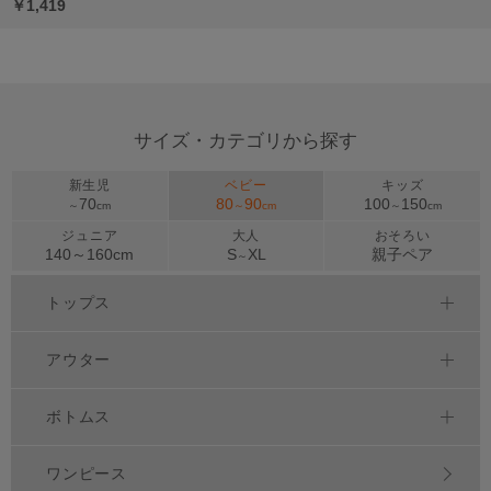
￥1,419
サイズ・カテゴリから探す
新生児
ベビー
キッズ
70
80
90
100
150
～
cm
～
cm
～
cm
ジュニア
大人
おそろい
140～
160
cm
S
XL
親子ペア
～
トップス
アウター
ボトムス
ワンピース