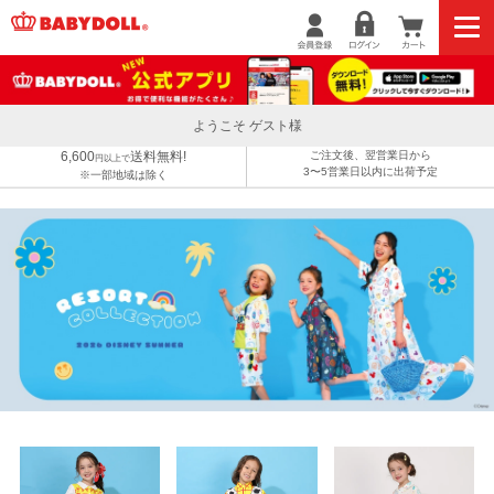
ようこそ ゲスト様
6,600
送料無料!
ご注文後、翌営業日から
円以上で
3〜5営業日以内に出荷予定
※一部地域は除く