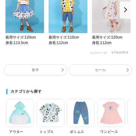
着用サイズ:120cm
着用サイズ:110cm
着用サイズ:120cm
身長:113.5cm
身長:112cm
身長:112cm
powered by
新作
セール
カテゴリから探す
アウター
トップス
ボトムス
ワンピース
セ