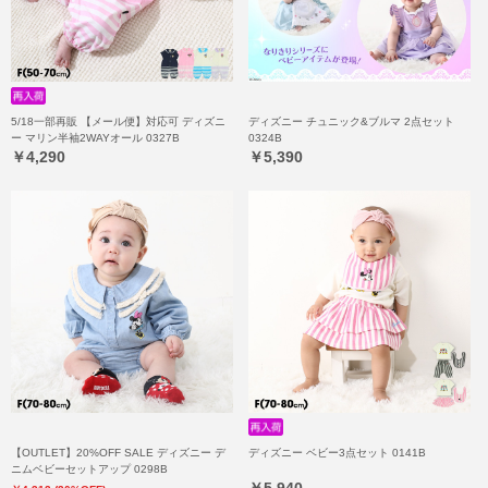
5/18一部再販 【メール便】対応可 ディズニ
ディズニー チュニック&ブルマ 2点セット
ー マリン半袖2WAYオール 0327B
0324B
￥4,290
￥5,390
【OUTLET】20%OFF SALE ディズニー デ
ディズニー ベビー3点セット 0141B
ニムベビーセットアップ 0298B
￥5,940