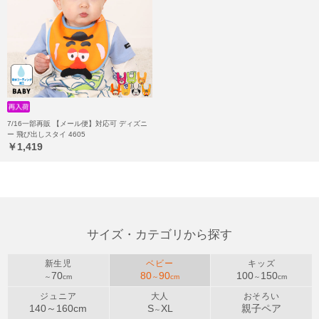
7/16一部再販 【メール便】対応可 ディズニ
ー 飛び出しスタイ 4605
￥1,419
サイズ・カテゴリから探す
新生児
ベビー
キッズ
70
80
90
100
150
～
cm
～
cm
～
cm
ジュニア
大人
おそろい
140～
160
cm
S
XL
親子ペア
～