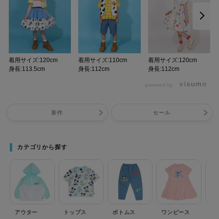
着用サイズ:120cm
着用サイズ:110cm
着用サイズ:120cm
身長:113.5cm
身長:112cm
身長:112cm
powered by
新作
セール
カテゴリから探す
アウター
トップス
ボトムス
ワンピース
セ