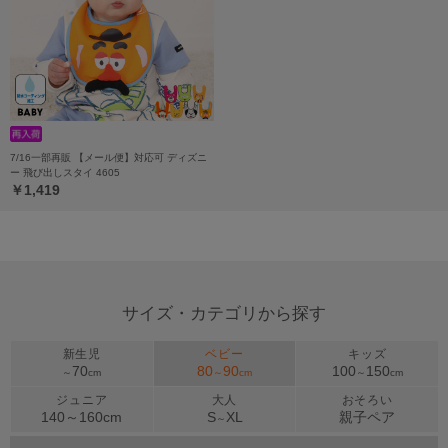
7/16一部再販 【メール便】対応可 ディズニ
ー 飛び出しスタイ 4605
￥1,419
サイズ・カテゴリから探す
新生児
ベビー
キッズ
70
80
90
100
150
～
cm
～
cm
～
cm
ジュニア
大人
おそろい
140～
160
cm
S
XL
親子ペア
～