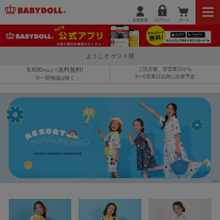
ようこそ ゲスト様
6,600
送料無料!
ご注文後、翌営業日から
円以上で
3〜5営業日以内に出荷予定
※一部地域は除く