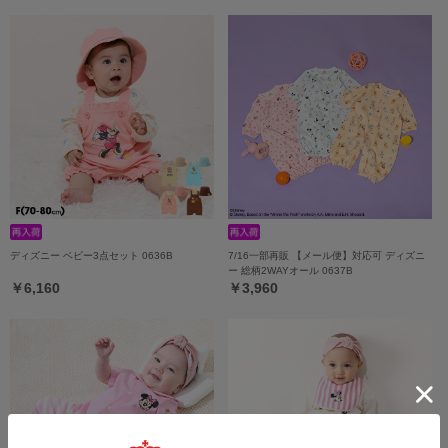
ディズニー ベビー3点セット 0636B
7/16一部再販 【メール便】対応可 ディズニ
ー 総柄2WAYオール 0637B
￥6,160
￥3,960