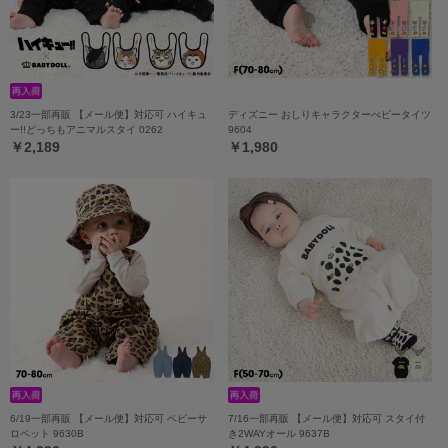
3/23一部再販 【メール便】対応可 ハイキュ
ディズニー おしりキャラクターべビータイツ
ー!!どっちもアニマルスタイ 0262
9604
￥2,189
￥1,980
6/19一部再販 【メール便】対応可 ベビーサ
7/16一部再販 【メール便】対応可 スタイ付
ロペット 9630B
き2WAYオール 9637B