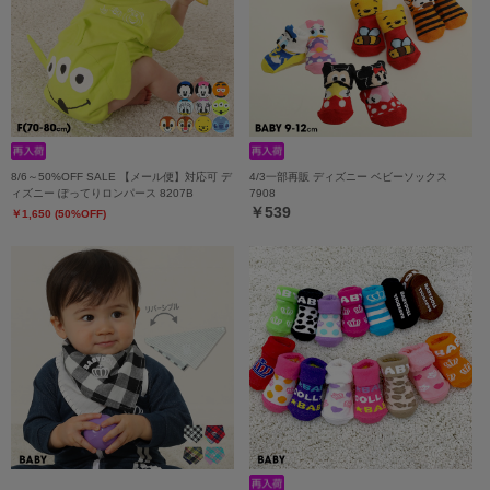
8/6～50%OFF SALE 【メール便】対応可 デ
4/3一部再販 ディズニー ベビーソックス
ィズニー ぽってりロンパース 8207B
7908
￥539
￥1,650 (50%OFF)