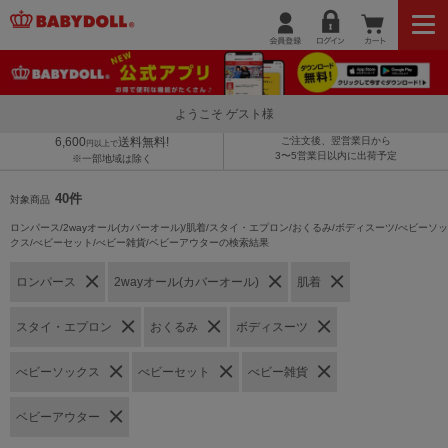
ようこそ ゲスト様
6,600
送料無料!
ご注文後、翌営業日から
円以上で
3〜5営業日以内に出荷予定
※一部地域は除く
40件
対象商品
ロンパース/2wayオール(カバーオール)/肌着/スタイ・エプロン/おくるみ/ボディスーツ/べビーソッ
クス/べビーセット/べビー雑貨/ベビーアウターの検索結果
ロンパース
2wayオール(カバーオール)
肌着
スタイ・エプロン
おくるみ
ボディスーツ
べビーソックス
べビーセット
べビー雑貨
ベビーアウター