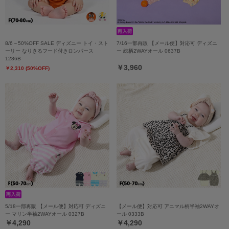
8/6～50%OFF SALE ディズニー トイ・スト
7/16一部再販 【メール便】対応可 ディズニ
ーリー なりきるフード付きロンパース
ー 総柄2WAYオール 0637B
1286B
￥3,960
￥2,310 (50%OFF)
5/18一部再販 【メール便】対応可 ディズニ
【メール便】対応可 アニマル柄半袖2WAYオ
ー マリン半袖2WAYオール 0327B
ール 0333B
￥4,290
￥4,290