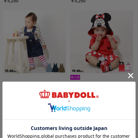
￥4,290
￥4,290
【メール便】対応可 ベビージャンパースカー
5/18一部再販 ディズニー なりきるロンパー
ト 9631B
ス 9175B
￥3,960
￥4,290