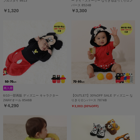
ブルスタイ 8613
ー トイ・ストーリー なりきるぽってりロン
パース 8524B
￥1,320
￥3,300
6/10一部再販 ディズニー キャラクター
【OUTLET】30%OFF SALE ディズニー な
2WAYオール 8546B
りきりロンパース 7874B
￥4,290
￥3,003 (30%OFF)