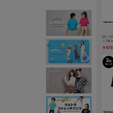
8/6～5
ツ 2枚
￥979