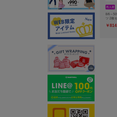
8/6～5
ツ 2枚
￥814