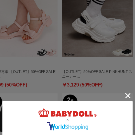
部再販 【OUTLET】50%OFF SALE
【OUTLET】50%OFF SALE PINKHUNT ス
…
ニーカー…
99 (50%OFF)
￥3,129 (50%OFF)