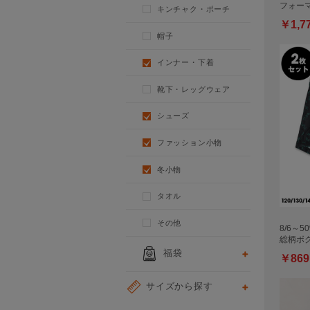
フォー
キンチャク・ポーチ
￥1,7
帽子
インナー・下着
靴下・レッグウェア
シューズ
ファッション小物
冬小物
タオル
その他
8/6～5
総柄ボ
福袋
￥869
サイズから探す