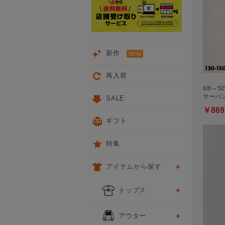
新作
再入荷
8/6～5
サーパ
SALE
￥869
ギフト
特集
アイテムから探す
トップス
アウター