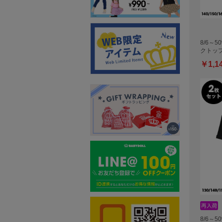
8/6～5
クトッ
￥1,1
8/6～5