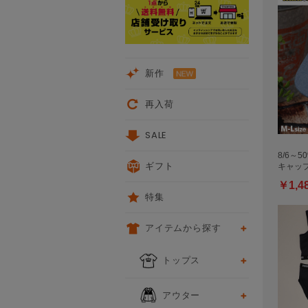
新作
再入荷
SALE
8/6～5
ギフト
キャップ 
￥1,4
特集
アイテムから探す
トップス
アウター