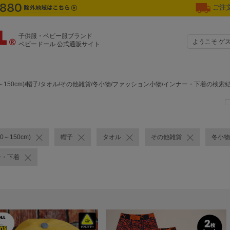
ご注文
子供服・ベビー服ブランド
ようこそ ゲ
ベビードール 公式通販サイト
0～150cm)/帽子/タオル/その他雑貨/冬小物/ファッション小物/インナー・下着の検索
0～150cm)
帽子
タオル
その他雑貨
冬小物
ー・下着