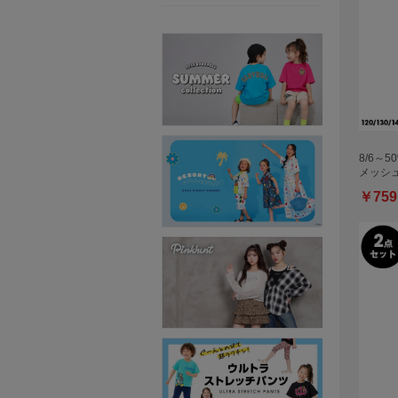
8/6～5
メッシ
￥759