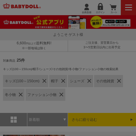
ようこそ ゲスト様
6,600
送料無料!
ご注文後、翌営業日から
円以上で
3〜5営業日以内に出荷予定
※一部地域は除く
25件
対象商品
キッズ(100～150cm)/帽子/シューズ/その他雑貨/冬小物/ファッション小物の検索結果
キッズ(100～150cm)
帽子
シューズ
その他雑貨
冬小物
ファッション小物
新着順
さらに絞り込む