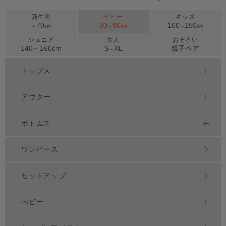
新生児
ベビー
キッズ
70
80
90
100
150
～
cm
～
cm
～
cm
ジュニア
大人
おそろい
140～
160
cm
S
XL
親子ペア
～
トップス
アウター
ボトムス
ワンピース
セットアップ
べビー