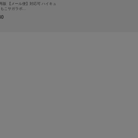
部再販 【メール便】対応可 ハイキュ
もこもこサガラポ…
80