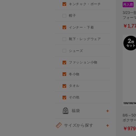
キンチャク・ポーチ
3/23一
帽子
フォー
￥1,7
インナー・下着
靴下・レッグウェア
シューズ
ファッション小物
冬小物
タオル
その他
福袋
8/6～5
ボクサ
サイズから探す
￥979