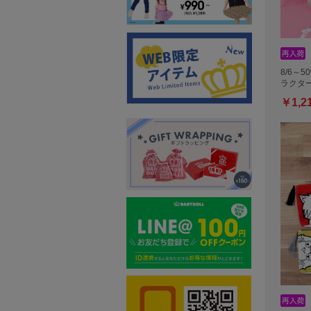
8/6～5
ラクター
￥1,2