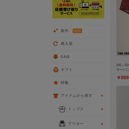
新作
再入荷
SALE
8/6～5
ギフト
サーパ
￥869
特集
アイテムから探す
トップス
アウター