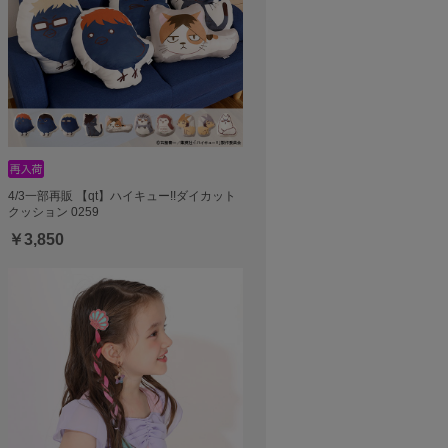
4/3一部再販 【qt】ハイキュー!!ダイカット
クッション 0259
￥3,850