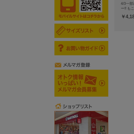
4/3一
ー!! 
￥4,1