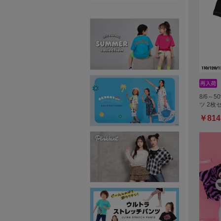
8/6～5
ツ 2枚
￥814