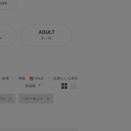
%OFF
R
ADULT
m
S～XL
新着
再販
SALE
在庫なしも表示
新着順
クス
べビーセット