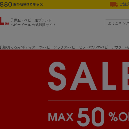
ご注文
子供服・ベビー服ブランド
ようこそ ゲ
ベビードール 公式通販サイト
肌着/おくるみ/ボディスーツ/べビーソックス/べビーセット/ブルマ/ベビーアウター