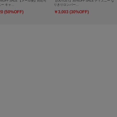
50%OFF SALE 【メール便】対応可
【OUTLET】30%OFF SALE ディズニー な
ー キャ…
りきりロンパー…
20 (50%OFF)
￥3,003 (30%OFF)