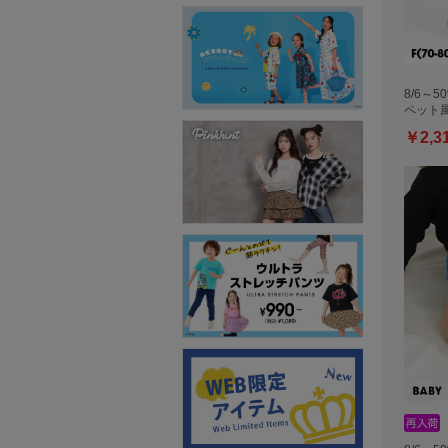
8/6～5
ペット
￥2,3