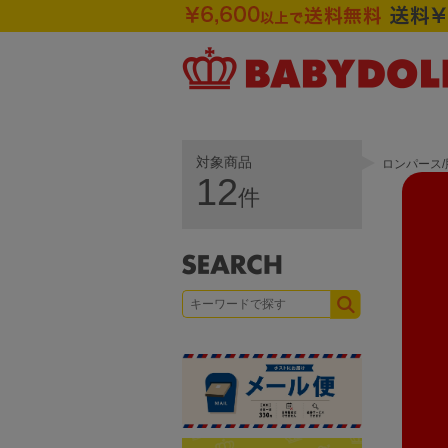
対象商品
ロンパース/
12
件