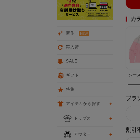
カ
新作
再入荷
SALE
シー
ギフト
特集
ブラ
アイテムから探す
トップス
割引
アウター