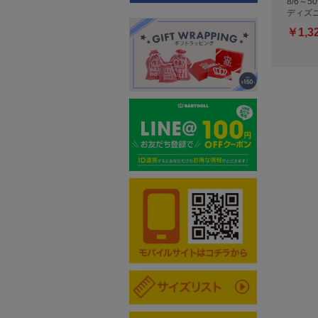
8/6～
ディズニ
￥1,3