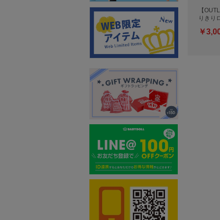
【OUTL
りきり
￥3,0