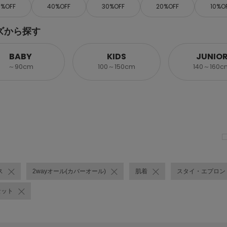
0%OFF
40%OFF
30%OFF
20%OFF
10%O
ズから探す
BABY
KIDS
JUNIO
～90cm
100～150cm
140～160c
ス
2wayオール(カバーオール)
肌着
スタイ・エプロン
セット