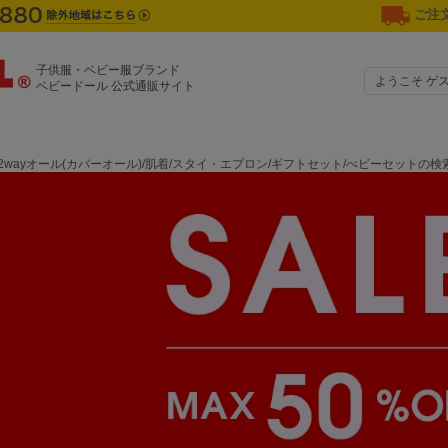
ご注文
子供服・ベビー服ブランド
ようこそ ゲ
ベビードール 公式通販サイト
2wayオール(カバーオール)/肌着/スタイ・エプロン/ギフトセット/べビーセットの検