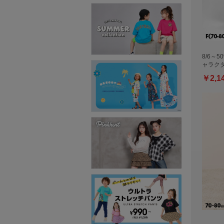
8/6～5
ャラク
￥2,1