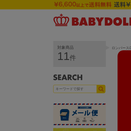
対象商品
ロンパース/
11
件