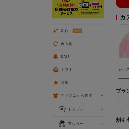
カ
新作
再入荷
SALE
ギフト
シー
特集
ブラ
アイテムから探す
トップス
割引
アウター