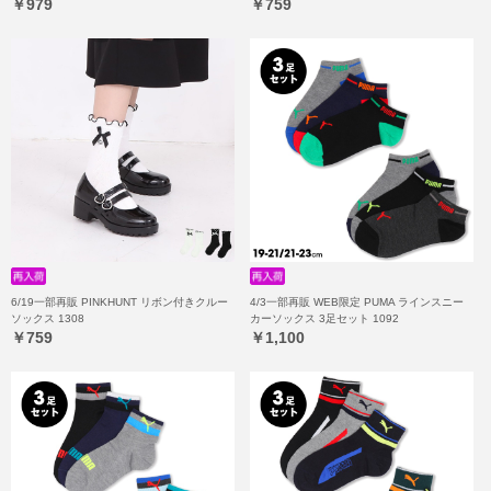
￥979
￥759
6/19一部再販 PINKHUNT リボン付きクルー
4/3一部再販 WEB限定 PUMA ラインスニー
ソックス 1308
カーソックス 3足セット 1092
￥759
￥1,100