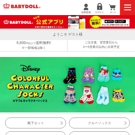
ようこそ ゲスト様
6,600
送料無料!
ご注文後、翌営業日から
円以上で
3〜5営業日以内に出荷予定
※一部地域は除く
靴下セット
クルーソックス