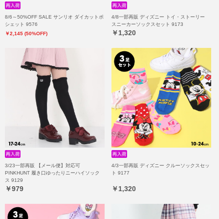
8/6～50%OFF SALE サンリオ ダイカットポ
4/8一部再販 ディズニー トイ・ストーリー
シェット 9576
スニーカーソックスセット 9173
￥1,320
￥2,145 (50%OFF)
3/23一部再販 【メール便】対応可
4/3一部再販 ディズニー クルーソックスセッ
PINKHUNT 履き口ゆったりニーハイソック
ト 9177
ス 9129
￥979
￥1,320