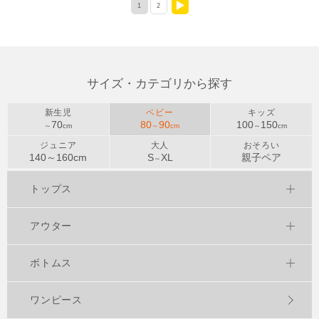
1
2
>
サイズ・カテゴリから探す
新生児
ベビー
キッズ
70
80
90
100
150
～
cm
～
cm
～
cm
ジュニア
大人
おそろい
140～
160
cm
S
XL
親子ペア
～
トップス
アウター
ボトムス
ワンピース