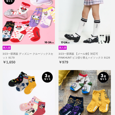
3/23一部再販 ディズニー クルーソックスセ
3/23一部再販 【メール便】対応可
ット 9179
PINKHUNT ピコ切り替えハイソックス 9126
￥1,650
￥979