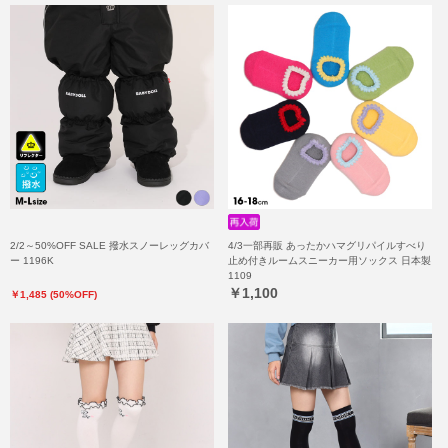
2/2～50%OFF SALE 撥水スノーレッグカバ
4/3一部再販 あったかハマグリパイルすべり
ー 1196K
止め付きルームスニーカー用ソックス 日本製
1109
￥1,100
￥1,485 (50%OFF)