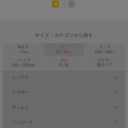
1
2
<
サイズ・カテゴリから探す
新生児
ベビー
キッズ
70
80
90
100
150
～
cm
～
cm
～
cm
ジュニア
大人
おそろい
140～
160
cm
S
XL
親子ペア
～
トップス
アウター
ボトムス
ワンピース