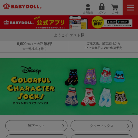
ようこそ ゲスト様
6,600
送料無料!
ご注文後、翌営業日から
円以上で
3〜5営業日以内に出荷予定
※一部地域は除く
靴下セット
クルーソックス