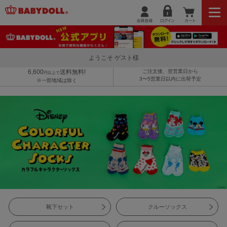
ようこそ ゲスト様
6,600
送料無料!
ご注文後、翌営業日から
円以上で
3〜5営業日以内に出荷予定
※一部地域は除く
靴下セット
クルーソックス