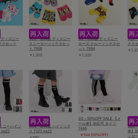
販 ディズニー
3/23一部再販 ディズニー
4/3一部再販 ディズニー
5/1
クスセット
スニーカーソックスセッ
カーズ クルーソックスセ
クスセッ
ト 7958
ット 7894
￥1,1
￥1,320
￥1,320
2/2～50%OFF SALE 【メ
ール便】対応可 タイツ
再販 ニーハイソ
6/10一部再販 ハイソック
3/2
7446
 oa22
ス 7323 oa22
便】対
￥544 (50%OFF)
ッセ
￥880