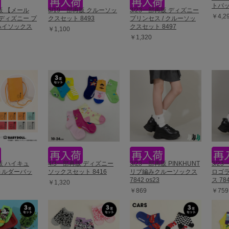
トバッ
再販 【メール
6/19一部再販 クルーソッ
3/23一部再販 ディズニー
￥4,2
ディズニー プ
クスセット 8493
プリンセス / クルーソッ
 ハイソックス
クスセット 8497
￥1,100
￥1,320
再販 ハイキュ
4/3一部再販 ディズニー
3/23一部再販 PINKHUNT
3/23
ショルダーバッ
ソックスセット 8416
リブ編みクルーソックス
ロゴ
7842 os23
ス 784
￥1,320
￥869
￥759