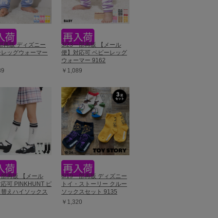
一部再販 ディズニー
3/23一部再販 【メール
ーレッグウォーマー
便】対応可 ベビーレッグ
ウォーマー 9162
89
￥1,089
3一部再販 【メール
6/19一部再販 ディズニー
応可 PINKHUNT ピ
トイ・ストーリー クルー
り替えハイソックス
ソックスセット 9135
￥1,320