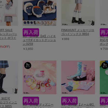
OFF SALE
PINKHUNT メッセージロ
T レッスンバッ
ゴハイソックス 9854
4/3一部再販 【qt】ハイキ
4/3
セット ホワイ
￥869
ュー!!ダイカットクッショ
対応可
ン 0259
ボンク
40%OFF)
￥3,850
￥759
】対応可
T ロゴラインニ
4/3一部再販 ディズニー
4/3一部再販 【メール便】
3/2
ス 9855