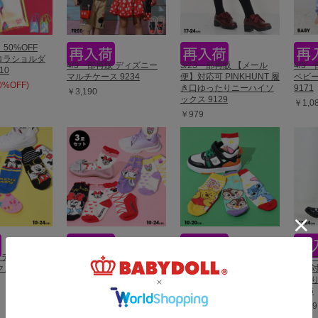
】50%OFF
ーロラショルダ
4/3一部再販 ディズニー
3/23一部再販 【メール
4/3
10
マルチケース 9234
便】対応可 PINKHUNT 履
ベビ
50%OFF)
き口ゆったりニーハイソ
9171
￥3,190
ックス 9129
￥1,0
￥979
販 ディズニー
3/23一部再販 ディズニー
4/3一部再販 ディズニー
3/2
クスセット
クルーソックスセット
クルーソックス 9184
便】対
9179
コ切
￥495
9126
￥1,650
￥979