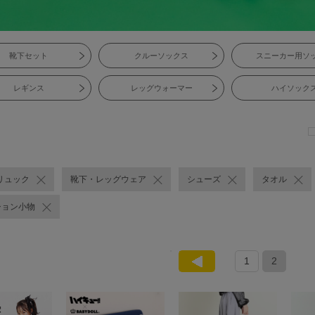
靴下セット
クルーソックス
スニーカー用ソ
レギンス
レッグウォーマー
ハイソック
リュック
靴下・レッグウェア
シューズ
タオル
ション小物
1
2