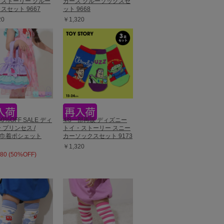
ストーリー クルー
カーズ クルーソックスセ
スセット 9667
ット 9668
20
￥1,320
50%OFF SALE ディ
4/8一部再販 ディズニー
 プリンセス /
トイ・ストーリー スニー
Y巾着ポシェット
カーソックスセット 9173
￥1,320
80 (50%OFF)