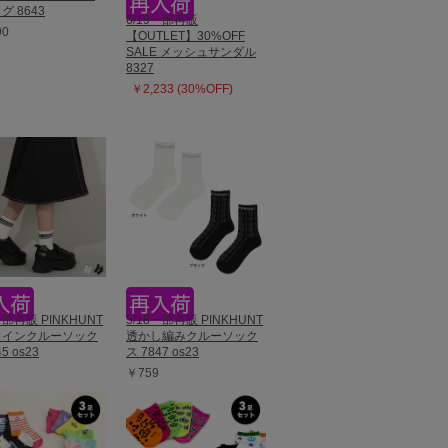
グ 8643
6/19一部再販
90
【OUTLET】30%OFF
SALE メッシュサンダル
8327
￥2,233 (30%OFF)
一部再販 PINKHUNT
5/18一部再販 PINKHUNT
ラインクルーソック
透かし編みクルーソック
5 os23
ス 7847 os23
￥759