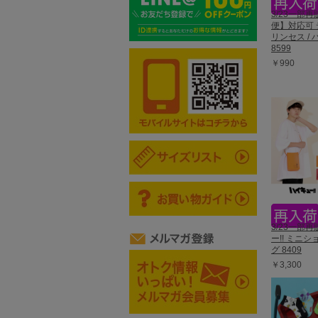
3/23一部
便】対応可 
リンセス /
8599
￥990
3/23一部
ー!! ミニ
グ 8409
￥3,300