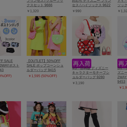
プリンセス / クルーソッ
対応可 ディズニー プリン
トイ・
クスセット 9666
セス / ハイソックス 9622
ソック
￥1,320
￥990
￥1,3
FF SALE
【OUTLET】50%OFF
T 3WAYボスト
SALE ポップコーンショ
4/3一部再販 ディズニー
8/6～
43
ルダーバッグ 9415
キャラクターモチーフシ
ズニー
20%OFF)
￥1,595 (50%OFF)
ョルダーバッグ 9280
2WA
9453
￥3,190
￥1,9