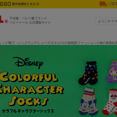
ご注文
子供服・ベビー服ブランド
ようこそ ゲ
ベビードール 公式通販サイト
ュック/靴下・レッグウェア/シューズ/タオル/その他雑貨/ファッション小物の検索結