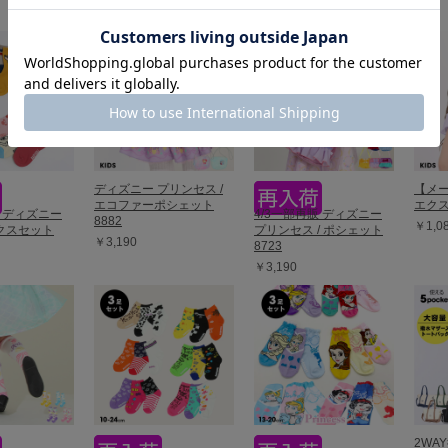
ディズニー プリンセス /
【メー
エコファーポシェット
エクス
販 ディズニー
4/3一部再販 ディズニー
8882
￥1,0
クスセット
プリンセス / ポシェット
￥3,190
8723
￥3,190
2WA