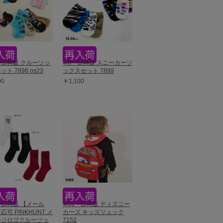
8一部再販 クルーソッ
4/8一部再販 スニーカーソ
ト 7898 os23
ックスセット 7899
00
￥1,100
3一部再販 【メール
4/16一部再販 ディズニー
応可 PINKHUNT メ
カーズ キッズリュック
ージロゴクルーソッ
7152