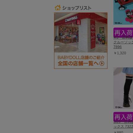
4/3一部再
クルーソッ
7896
￥1,320
3/23一部
ックス 7322
￥880