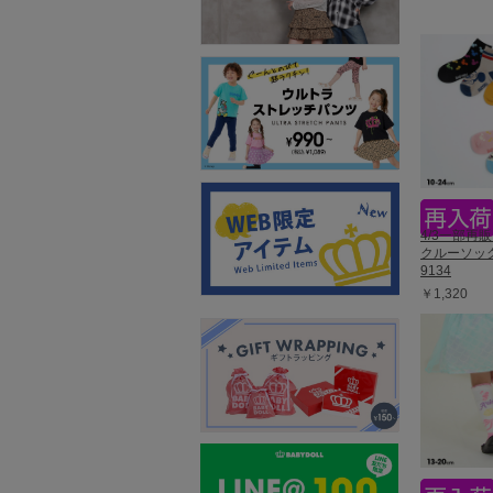
4/3一部再
クルーソッ
9134
￥1,320