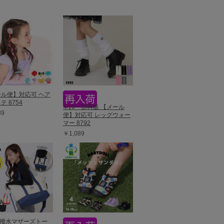
ル便】対応可 ヘア
テ 8754
4/16一部再販 【メール
89
便】対応可 レッグウォー
マー 8792
￥1,089
Y撥水マザーズトー