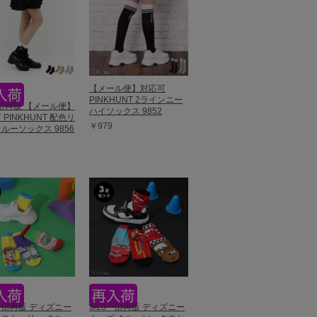
【メール便】対応可
PINKHUNT 2ラインニー
一部再販 【メール便】
ハイソックス 9852
 PINKHUNT 配色リ
￥979
ルーソックス 9856
3一部再販 ディズニー
3/23一部再販 ディズニー