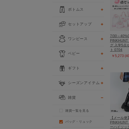
ボトムス
セットアップ
7/30～40%
ワンピース
PINKHUN
グ 入学5点
ト 0704
ベビー
￥5,273 (
ギフト
シーズンアイテム
雑貨
雑貨一覧を見る
【メール便
バッグ・リュック
PINKHUN
ーハイソック