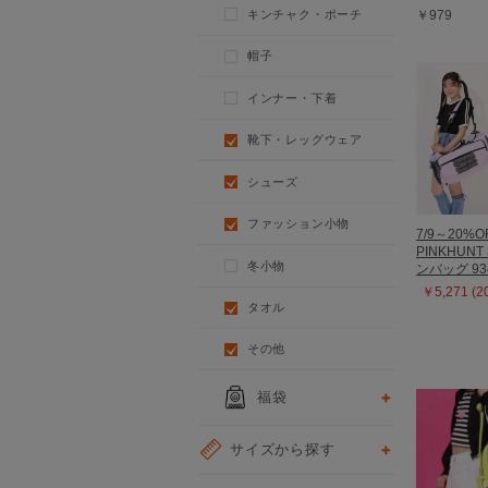
キンチャク・ポーチ
￥979
帽子
インナー・下着
靴下・レッグウェア
シューズ
ファッション小物
7/9～20%O
PINKHUN
冬小物
ンバッグ 93
￥5,271 (
タオル
その他
福袋
サイズから探す