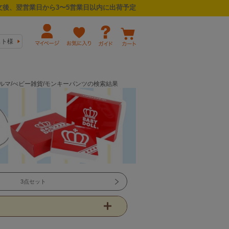
後、翌営業日から3〜5営業日以内に出荷予定
スト様
/ブルマ/べビー雑貨/モンキーパンツの検索結果
3点セット