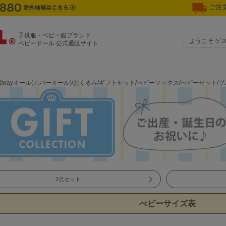
ご注文
子供服・ベビー服ブランド
ようこそ ゲ
ベビードール 公式通販サイト
2wayオール(カバーオール)/おくるみ/ギフトセット/べビーソックス/べビーセット
2点セット
べビーサイズ表