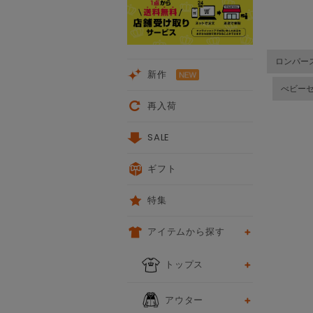
ロンパー
新作
べビー
再入荷
SALE
ギフト
特集
アイテムから探す
トップス
アウター