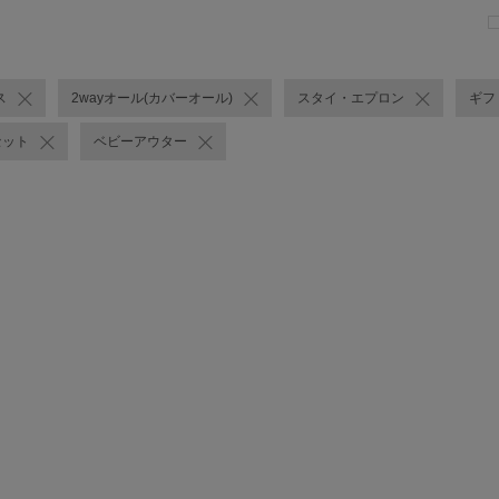
ス
2wayオール(カバーオール)
スタイ・エプロン
ギフ
セット
ベビーアウター