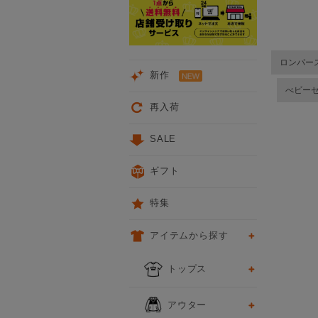
ロンパー
新作
べビー
再入荷
SALE
ギフト
特集
アイテムから探す
トップス
アウター