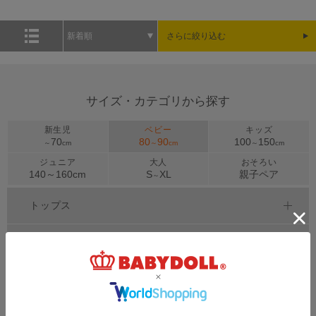
新着順
さらに絞り込む
サイズ・カテゴリから探す
新生児
ベビー
キッズ
70
80
90
100
150
～
cm
～
cm
～
cm
ジュニア
大人
おそろい
140～
160
cm
S
XL
親子ペア
～
トップス
アウター
ボトムス
ワンピース