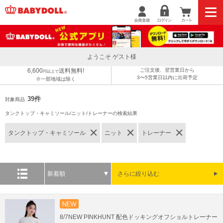
ようこそ ゲスト様
6,600
送料無料!
ご注文後、翌営業日から
円以上で
3〜5営業日以内に出荷予定
※一部地域は除く
39件
対象商品
タンクトップ・キャミソール/ニット/トレーナーの検索結果
タンクトップ・キャミソール
ニット
トレーナー
新着順
さらに絞り込む
8/7NEW PINKHUNT 配色ドッキングオフショルトレーナー