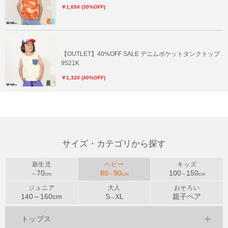
￥1,694 (30%OFF)
【OUTLET】40%OFF SALE デニムポケットタンクトップ
9521K
￥1,320 (40%OFF)
サイズ・カテゴリから探す
新生児
ベビー
キッズ
70
80
90
100
150
～
cm
～
cm
～
cm
ジュニア
大人
おそろい
140～
160
cm
S
XL
親子ペア
～
トップス