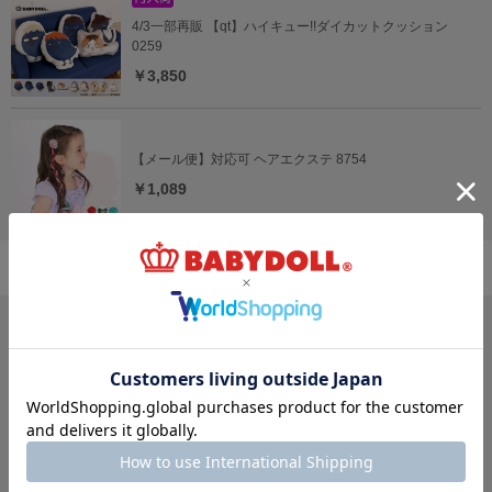
4/3一部再販 【qt】ハイキュー!!ダイカットクッション
0259
￥3,850
【メール便】対応可 ヘアエクステ 8754
￥1,089
サイズ・カテゴリから探す
新生児
ベビー
キッズ
70
80
90
100
150
～
cm
～
cm
～
cm
ジュニア
大人
おそろい
140～
160
cm
S
XL
親子ペア
～