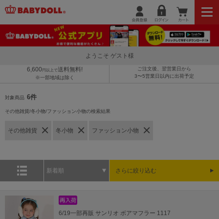
ようこそ ゲスト様
6,600
送料無料!
ご注文後、翌営業日から
円以上で
3〜5営業日以内に出荷予定
※一部地域は除く
6件
対象商品
その他雑貨/冬小物/ファッション小物の検索結果
その他雑貨
冬小物
ファッション小物
新着順
さらに絞り込む
6/19一部再販 サンリオ ボアマフラー 1117