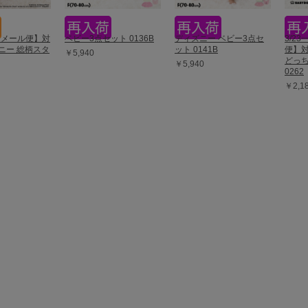
 【メール便】対
ベビー3点セット 0136B
ディズニー ベビー3点セ
3/2
ニー 総柄スタ
ット 0141B
便】対
￥5,940
どっ
￥5,940
0262
￥2,1