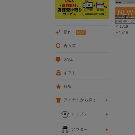
5/25NEW
応可 ディズ
イ 1719
新作
￥1,419
再入荷
SALE
ギフト
特集
アイテムから探す
トップス
アウター