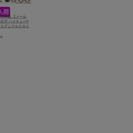
3一部再販 【メール
応可 ハイキュー!!
ちもアニマルスタイ
89