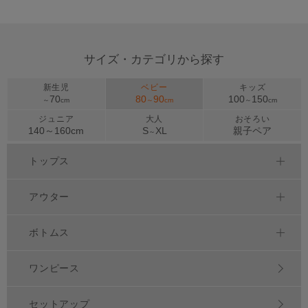
サイズ・カテゴリから探す
新生児
ベビー
キッズ
70
80
90
100
150
～
cm
～
cm
～
cm
ジュニア
大人
おそろい
140～
160
cm
S
XL
親子ペア
～
トップス
アウター
ボトムス
ワンピース
セットアップ