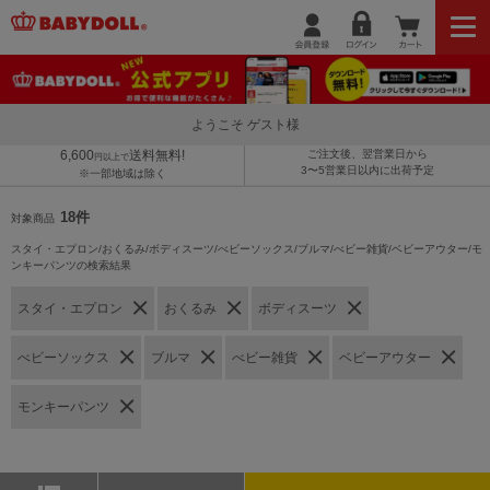
ようこそ ゲスト様
6,600
送料無料!
ご注文後、翌営業日から
円以上で
3〜5営業日以内に出荷予定
※一部地域は除く
18件
対象商品
スタイ・エプロン/おくるみ/ボディスーツ/べビーソックス/ブルマ/べビー雑貨/ベビーアウター/モ
ンキーパンツの検索結果
スタイ・エプロン
おくるみ
ボディスーツ
べビーソックス
ブルマ
べビー雑貨
ベビーアウター
モンキーパンツ