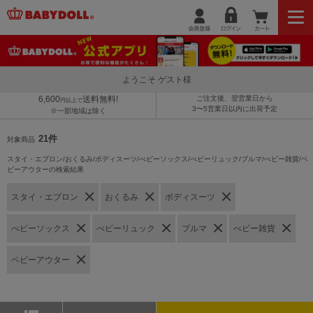
ようこそ ゲスト様
6,600
送料無料!
ご注文後、翌営業日から
円以上で
3〜5営業日以内に出荷予定
※一部地域は除く
21件
対象商品
スタイ・エプロン/おくるみ/ボディスーツ/べビーソックス/べビーリュック/ブルマ/べビー雑貨/ベ
ビーアウターの検索結果
スタイ・エプロン
おくるみ
ボディスーツ
べビーソックス
べビーリュック
ブルマ
べビー雑貨
ベビーアウター