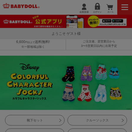
ようこそ ゲスト様
6,600
送料無料!
ご注文後、翌営業日から
円以上で
3〜5営業日以内に出荷予定
※一部地域は除く
靴下セット
クルーソックス