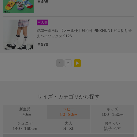
￥495
3/23一部再販 【メール便】対応可 PINKHUNT ピコ切り替
えハイソックス 9126
￥979
1
2
>
サイズ・カテゴリから探す
新生児
ベビー
キッズ
70
80
90
100
150
～
cm
～
cm
～
cm
ジュニア
大人
おそろい
140～
160
cm
S
XL
親子ペア
～