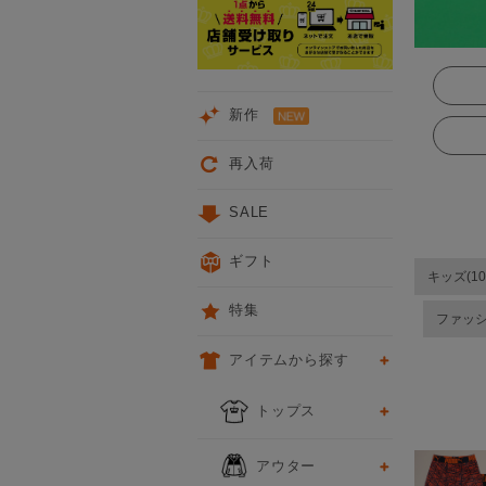
新作
再入荷
SALE
ギフト
キッズ(10
特集
ファッ
アイテムから探す
次
トップス
アウター