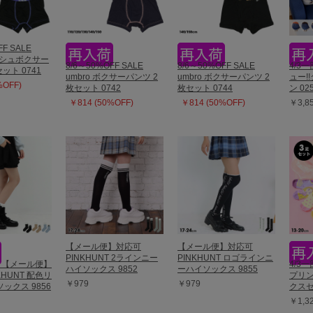
FF SALE
メッシュボクサー
8/6～50%OFF SALE
8/6～50%OFF SALE
4/3
ット 0741
umbro ボクサーパンツ 2
umbro ボクサーパンツ 2
ュー!
%OFF)
枚セット 0742
枚セット 0744
ン 02
￥814 (50%OFF)
￥814 (50%OFF)
￥3,8
【メール便】対応可
【メール便】対応可
PINKHUNT 2ラインニー
PINKHUNT ロゴラインニ
販 【メール便】
4/3
ハイソックス 9852
ーハイソックス 9855
KHUNT 配色リ
プリン
￥979
￥979
ックス 9856
クスセ
￥1,3