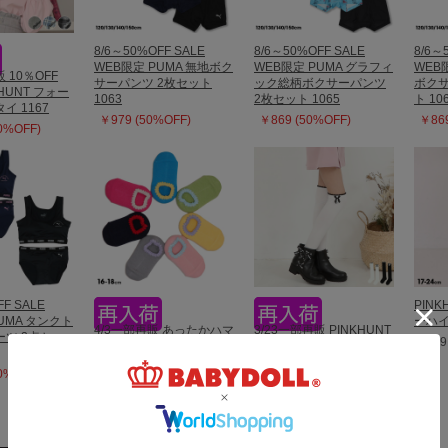
8/6～50%OFF SALE
8/6～50%OFF SALE
8/6～
WEB限定 PUMA 無地ボク
WEB限定 PUMA グラフィ
WEB
販 10％OFF
サーパンツ 2枚セット
ック総柄ボクサーパンツ
ボクサ
KHUNT フォー
1063
2枚セット 1065
ト 10
イ 1167
￥979 (50%OFF)
￥869 (50%OFF)
￥869
10%OFF)
FF SALE
PIN
UMA タンクト
ーハイ
4/3一部再販 あったかハマ
3/23一部再販 PINKHUNT
ツ 2点セッ
￥979
グリパイルすべり止め付
リボン付きニーハイソッ
きルームスニーカー用ソ
クス 1309
50%OFF)
ックス 日本製 1109
￥979
￥1,100