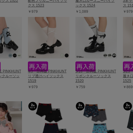
クス 1522
配色フリルニーハイソッ
履き口ルーズニーハイソ
3本
クス 1523
ックス 1524
ス 15
￥979
￥1,089
￥979
 PINKHUNT
4/3一部再販 PINKHUNT
5/18一部再販 PINKHUNT
3/23
ンクルーソッ
リブ透けハイソックス
リボンクルーソックス
履き
1519
1520
1525
￥979
￥759
￥869