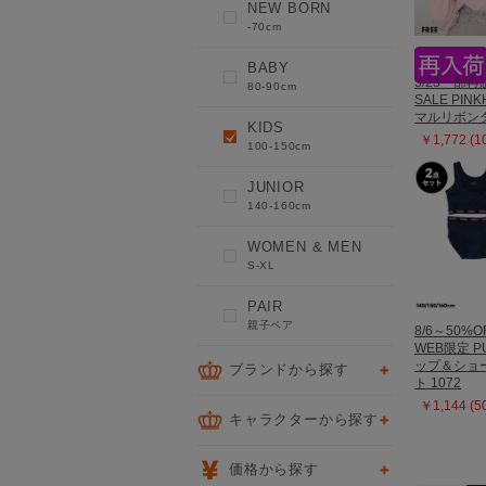
NEW BORN
-70cm
BABY
3/23一部再
80-90cm
SALE PIN
マルリボンタ
KIDS
￥1,772 (
100-150cm
JUNIOR
140-160cm
WOMEN & MEN
S-XL
PAIR
親子ペア
8/6～50%O
WEB限定 P
ップ＆ショー
ブランドから探す
ト 1072
￥1,144 (
キャラクターから探す
価格から探す