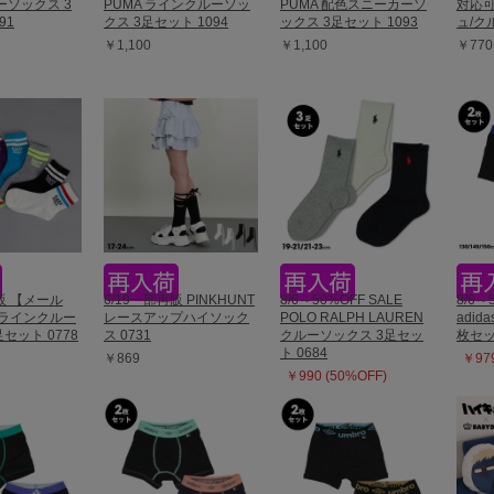
ーソックス 3
PUMA ラインクルーソッ
PUMA 配色スニーカーソ
対応可
91
クス 3足セット 1094
ックス 3足セット 1093
ュ/ク
￥1,100
￥1,100
￥770
再販 【メール
6/19一部再販 PINKHUNT
8/6～50%OFF SALE
8/6～
 ラインクルー
レースアップハイソック
POLO RALPH LAUREN
adid
セット 0778
ス 0731
クルーソックス 3足セッ
枚セッ
ト 0684
￥869
￥979
￥990 (50%OFF)