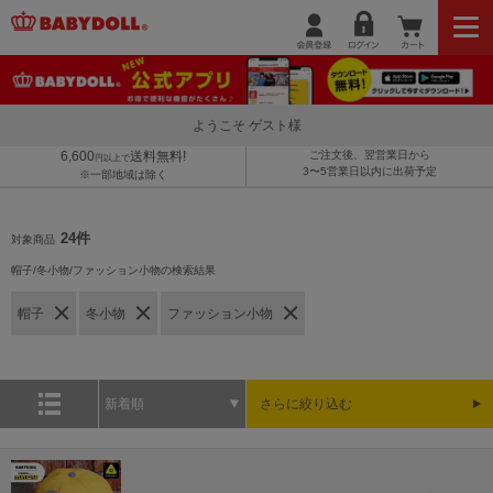
ようこそ ゲスト様
6,600
送料無料!
ご注文後、翌営業日から
円以上で
3〜5営業日以内に出荷予定
※一部地域は除く
24件
対象商品
帽子/冬小物/ファッション小物の検索結果
帽子
冬小物
ファッション小物
新着順
さらに絞り込む