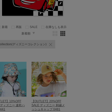
新着
再販
SALE
在庫なしも表示
新着順
Collection(ディズニーコレクション)
LET】10%OFF
【OUTLET】20%OFF
E ディズニー 速乾ハ
SALE ディズニー 刺繍メ
441
ッシュキャップ 0481