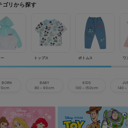
テゴリから探す
ター
トップス
ボトムス
ワ
 BORN
BABY
KIDS
JU
70cm
80～90cm
100～150cm
140～