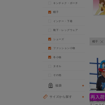
キンチャク・ポーチ
帽子
インナー・下着
靴下・レッグウェア
シューズ
帽子
ファッション小物
冬小物
タオル
その他
福袋
サイズから探す
8/6～50%O
ズニー ト