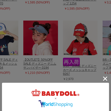
￥1,595 (50%OFF)
￥3,1
70
ップ 1254
50%OFF)
￥1,595 (50%OFF)
FF SALE ディ
【OUTLET】50%OFF
8/6～
りきるメッシュ
SALE ディズニー デニム
ズニー
6/10一部再販 ディズニー
34
サンバイザー 0194
ップ 9
カーズ メッシュキャップ
50%OFF)
￥1,210 (50%OFF)
￥1,4
9267
￥2,970