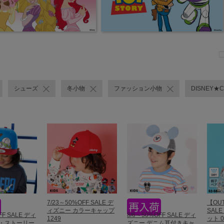
シューズ
冬小物
ファッション小物
DISNEY★
7/23～50%OFF SALE デ
【OUT
ィズニー カラーキャップ
SAL
FF SALE ディ
8/6～50%OFF SALE ディ
1249
ット 0
イ・ストーリー
ズニー デニム耳付きキャ