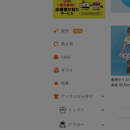
新作
再入荷
SALE
ギフト
着用サイズ:1
特集
身長:113.5
アイテムから探す
トップス
アウター