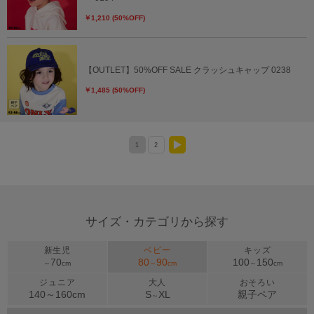
￥1,210 (50%OFF)
【OUTLET】50%OFF SALE クラッシュキャップ 0238
￥1,485 (50%OFF)
1
2
>
サイズ・カテゴリから探す
新生児
ベビー
キッズ
70
80
90
100
150
～
cm
～
cm
～
cm
ジュニア
大人
おそろい
140～
160
cm
S
XL
親子ペア
～