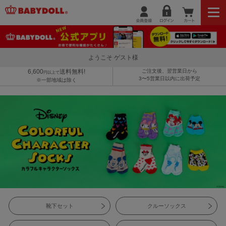
ようこそ ゲスト様
6,600
送料無料!
ご注文後、翌営業日から
円以上で
3〜5営業日以内に出荷予定
※一部地域は除く
靴下セット
クルーソックス