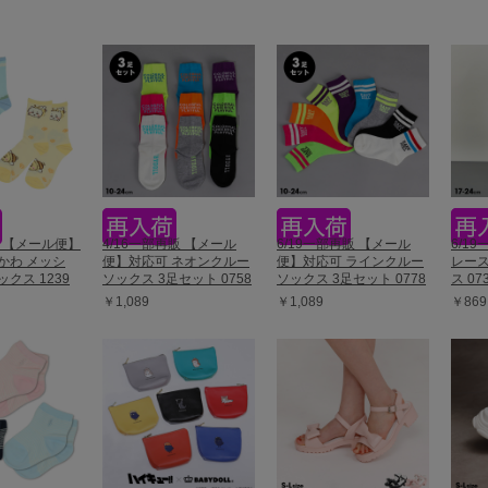
販 【メール便】
4/16一部再販 【メール
6/19一部再販 【メール
6/19
かわ メッシ
便】対応可 ネオンクルー
便】対応可 ラインクルー
レー
クス 1239
ソックス 3足セット 0758
ソックス 3足セット 0778
ス 07
￥1,089
￥1,089
￥869