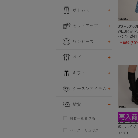
ボトムス
セットアップ
8/6～50%O
WEB限定 P
パンツ 2枚セ
ワンピース
￥869 (50
ベビー
ギフト
シーズンアイテム
雑貨
雑貨一覧を見る
3/23一部再販
透けハイソッ
バッグ・リュック
￥979