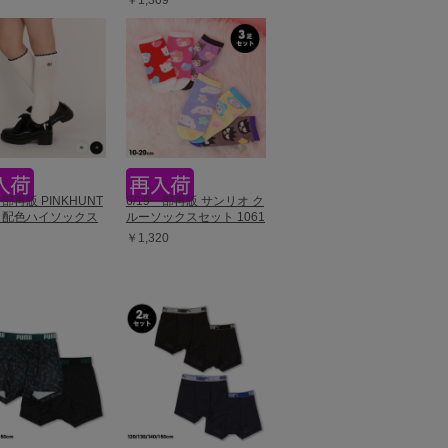
￥1,309
一部再販 PINKHUNT
6/19一部再販 サンリオ ク
口配色ハイソックス
ルーソックスセット 1061
￥1,320