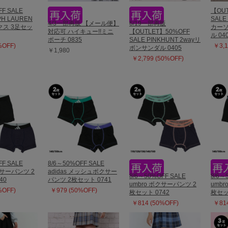
FF SALE
【OUT
PH LAUREN
SALE
4/3一部再販 【メール便】
6/19一部再販
ス 3足セッ
カー
対応可 ハイキュー!!ミニ
【OUTLET】50%OFF
ル 04
ポーチ 0835
SALE PINKHUNT 2wayリ
%OFF)
￥3,1
ボンサンダル 0405
￥1,980
￥2,799 (50%OFF)
FF SALE
8/6～50%OFF SALE
ボクサーパンツ 2
adidas メッシュボクサー
8/6～50%OFF SALE
8/6～
40
パンツ 2枚セット 0741
umbro ボクサーパンツ 2
umb
%OFF)
￥979 (50%OFF)
枚セット 0742
枚セッ
￥814 (50%OFF)
￥814