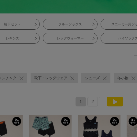
靴下セット
クルーソックス
スニーカー用ソ
レギンス
レッグウォーマー
ハイソック
キンチャク
靴下・レッグウェア
シューズ
冬小物
1
2