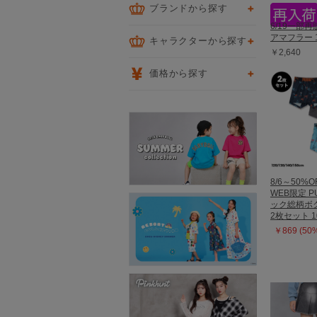
ブランドから探す
6/19一部再
アマフラー 1
キャラクターから探す
￥2,640
価格から探す
8/6～50%O
WEB限定 P
ック総柄ボ
2枚セット 1
￥869 (50