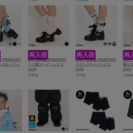
￥979
￥1,089
￥979
 PINKHUNT
4/3一部再販 PINKHUNT
5/18一部再販 PINKHUNT
3/23
ンクルーソッ
リブ透けハイソックス
リボンクルーソックス
履き
1519
1520
1525
￥979
￥759
￥869