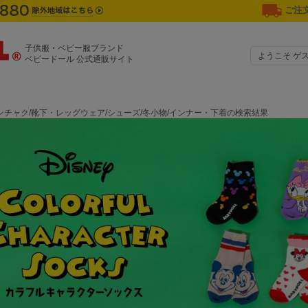
ご注文
子供服・ベビー服ブランド
ようこそ ゲ
ベビードール 公式通販サイト
ンチャク/靴下・レッグウェア/シューズ/冬小物/インナー・下着の検索結果