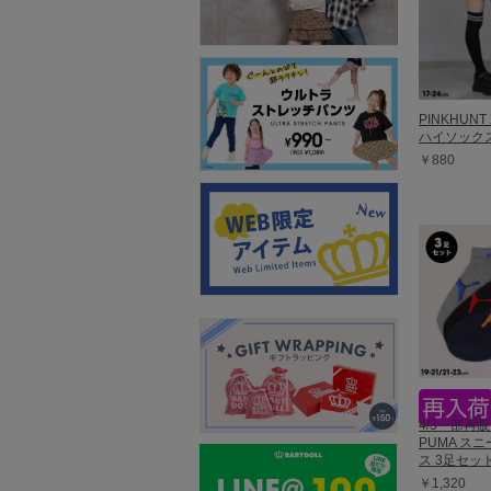
PINKHUN
ハイソックス 
￥880
4/3一部再販
PUMA ス
ス 3足セット
￥1,320