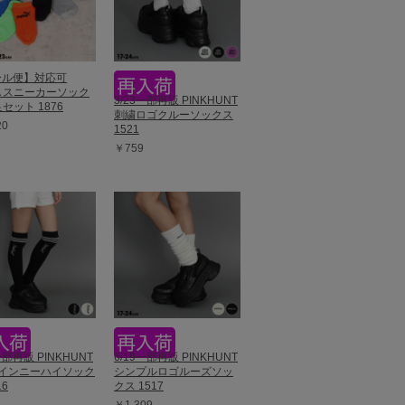
ール便】対応可
A スニーカーソック
3/23一部再販 PINKHUNT
足セット 1876
刺繍ロゴクルーソックス
20
1521
￥759
一部再販 PINKHUNT
6/19一部再販 PINKHUNT
ラインニーハイソック
シンプルロゴルーズソッ
16
クス 1517