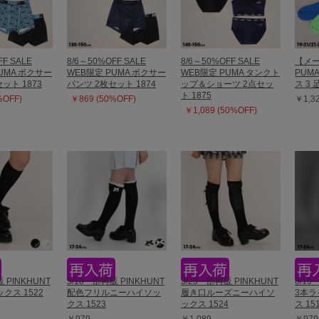
FF SALE
8/6～50%OFF SALE
8/6～50%OFF SALE
【メ
UMA ボクサー
WEB限定 PUMA ボクサー
WEB限定 PUMA タンクト
PUM
ット 1873
パンツ 2枚セット 1874
ップ＆ショーツ 2点セッ
ス 3 
ト 1875
%OFF)
￥869 (50%OFF)
￥1,3
￥1,089 (50%OFF)
 PINKHUNT
5/18一部再販 PINKHUNT
3/23一部再販 PINKHUNT
6/19
クス 1522
配色フリルニーハイソッ
履き口ルーズニーハイソ
3本
クス 1523
ックス 1524
ス 15