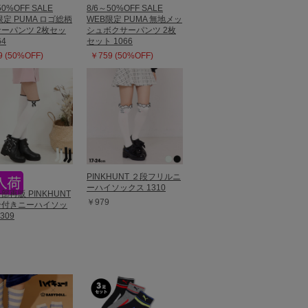
50%OFF SALE
8/6～50%OFF SALE
限定 PUMA ロゴ総柄
WEB限定 PUMA 無地メッ
ーパンツ 2枚セッ
シュボクサーパンツ 2枚
64
セット 1066
 (50%OFF)
￥759 (50%OFF)
PINKHUNT ２段フリルニ
ーハイソックス 1310
一部再販 PINKHUNT
￥979
ン付きニーハイソッ
309