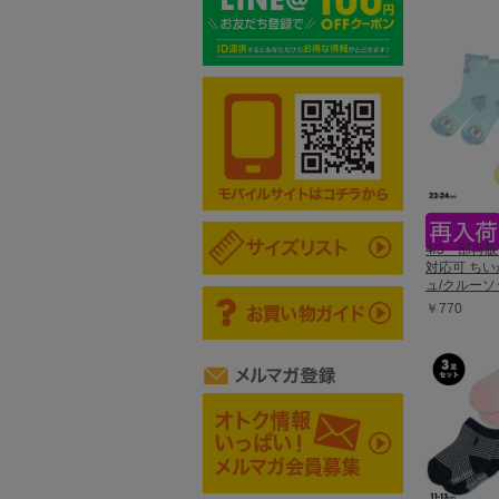
4/3一部再
対応可 ちい
ュ/クルーソッ
￥770