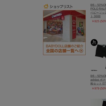
8/6～50%O
POLO RAL
ベビーソック
ト 0688
￥825 (50
8/6～50%O
adidas 
枚セット 07
￥979 (50