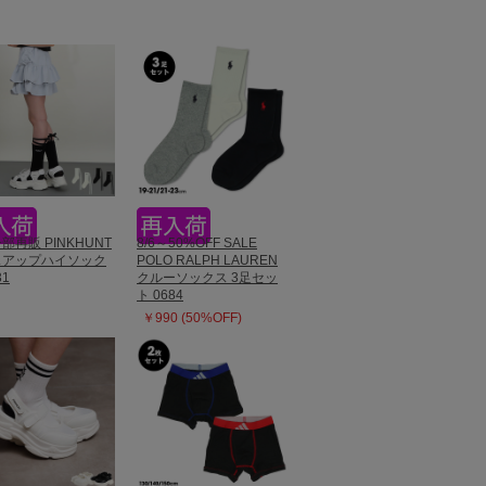
一部再販 PINKHUNT
8/6～50%OFF SALE
スアップハイソック
POLO RALPH LAUREN
31
クルーソックス 3足セッ
ト 0684
￥990 (50%OFF)