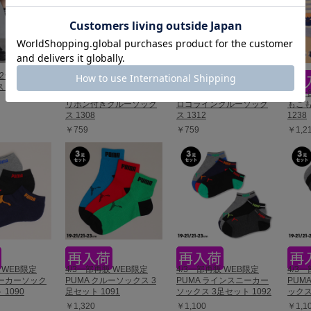
T 2ラインニー
1311
6/19一部再販 PINKHUNT
5/18一部再販 PINKHUNT
4/3
リボン付きクルーソック
ロゴラインクルーソック
もこ
ス 1308
ス 1312
1238
￥759
￥759
￥1,2
 WEB限定
4/3一部再販 WEB限定
4/3一部再販 WEB限定
4/3
ニーカーソック
PUMA クルーソックス 3
PUMA ラインスニーカー
PUM
 1090
足セット 1091
ソックス 3足セット 1092
ックス
￥1,320
￥1,100
￥1,1