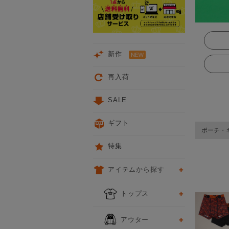
新作
再入荷
SALE
ギフト
ポーチ・
特集
アイテムから探す
次
トップス
アウター