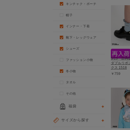
キンチャク・ポーチ
帽子
インナー・下着
靴下・レッグウェア
シューズ
6/19一部再販
ファッション小物
ダブルリボ
クス 1518
冬小物
￥759
タオル
その他
福袋
サイズから探す