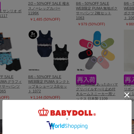
2/2～50%OFF SALE 撥水
8/6～50%OFF SALE
8/6～
スノーレッグカバー
WEB限定 PUMA 無地ボク
WEB
販 サンリオ ボ
1196K
サーパンツ 2枚セット
ボクサ
117
1063
ト 10
￥1,485 (50%OFF)
￥979 (50%OFF)
￥869
FF SALE
8/6～50%OFF SALE
UMA グラフィ
WEB限定 PUMA タンクト
4/3一部再販 あったかハマ
3/23
クサーパンツ
ップ＆ショーツ 2点セッ
グリパイルすべり止め付
リボ
065
ト 1072
きルームスニーカー用ソ
クス 1
%OFF)
￥1,144 (50%OFF)
ックス 日本製 1109
￥979
￥1,100