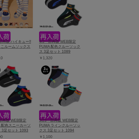
一部再販 ハイキュー!!
4/3一部再販 WEB限定
もこルームソックス
PUMA 配色クルーソック
ス 3足セット 1089
10
￥1,320
一部再販 WEB限定
3/23一部再販 WEB限定
A 配色スニーカーソ
PUMA ラインクルーソッ
 3足セット 1093
クス 3足セット 1094
00
￥1,100