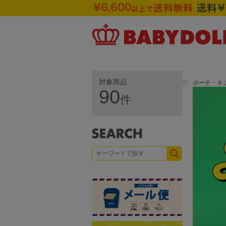
対象商品
ポーチ・キ
90
件