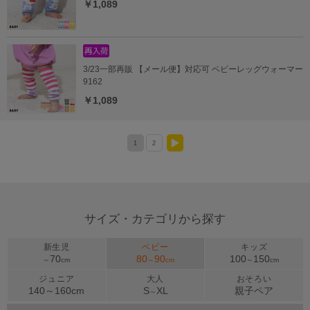
￥1,089
3/23一部再販 【メール便】対応可 ベビーレッグウォーマー
9162
￥1,089
1
2
>
サイズ・カテゴリから探す
新生児
ベビー
キッズ
70
80
90
100
150
～
cm
～
cm
～
cm
ジュニア
大人
おそろい
140～
160
cm
S
XL
親子ペア
～