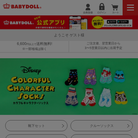
ようこそ ゲスト様
6,600
送料無料!
ご注文後、翌営業日から
円以上で
3〜5営業日以内に出荷予定
※一部地域は除く
靴下セット
クルーソックス