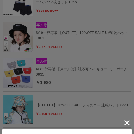
ーパンツ 2枚セット 1066
￥759 (50%OFF)
6/19一部再販 【OUTLET】10%OFF SALE UV速乾ハット
1062
￥2,871 (10%OFF)
4/3一部再販 【メール便】対応可 ハイキュー!!ミニポーチ
0835
￥1,980
【OUTLET】10%OFF SALE ディズニー 速乾ハット 0441
￥3,168 (10%OFF)