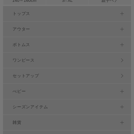
140～
160
cm
S
XL
親子ペア
～
トップス
アウター
ボトムス
ワンピース
セットアップ
べビー
シーズンアイテム
雑貨