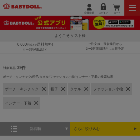
ようこそ ゲスト様
6,600
送料無料!
ご注文後、翌営業日から
円以上で
3〜5営業日以内に出荷予定
※一部地域は除く
39件
対象商品
ポーチ・キンチャク/帽子/タオル/ファッション小物/インナー・下着の検索結果
ポーチ・キンチャク
帽子
タオル
ファッション小物
インナー・下着
新着順
さらに絞り込む