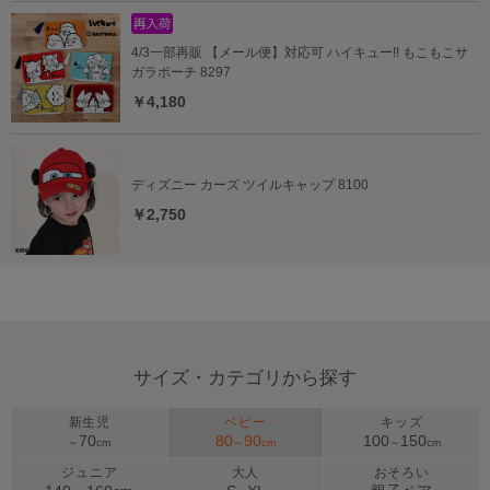
4/3一部再販 【メール便】対応可 ハイキュー!! もこもこサ
ガラポーチ 8297
￥4,180
ディズニー カーズ ツイルキャップ 8100
￥2,750
サイズ・カテゴリから探す
新生児
ベビー
キッズ
70
80
90
100
150
～
cm
～
cm
～
cm
ジュニア
大人
おそろい