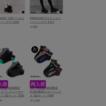
KHUNT ２段フリルニ
PINKHUNT 2ラインニー
ソックス 1310
ハイソックス 1311
￥880
一部再販 WEB限定
4/3一部再販 WEB限定
A ラインスニーカー
PUMA 配色クルーソック
ス 3足セット 1092
ス 3足セット 1089
00
￥1,320