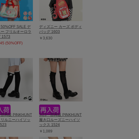
～50%OFF SALE デ
ディズニー カーズ ボディ
ー フリルオーロラ
バッグ 1603
1573
￥3,630
45 (50%OFF)
一部再販 PINKHUNT
3/23一部再販 PINKHUNT
フリルニーハイソッ
履き口ルーズニーハイソ
523
ックス 1524
￥1,089