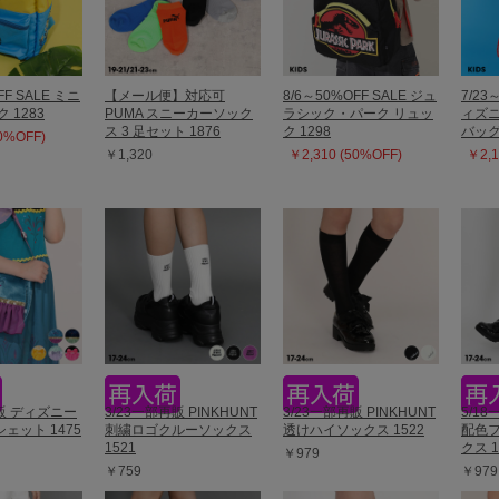
FF SALE ミニ
【メール便】対応可
8/6～50%OFF SALE ジュ
7/23
 1283
PUMA スニーカーソック
ラシック・パーク リュッ
ィズニ
ス 3 足セット 1876
ク 1298
バッグ 
50%OFF)
￥1,320
￥2,310 (50%OFF)
￥2,1
再販 ディズニー
3/23一部再販 PINKHUNT
3/23一部再販 PINKHUNT
5/18
ェット 1475
刺繍ロゴクルーソックス
透けハイソックス 1522
配色
1521
クス 1
￥979
￥759
￥979