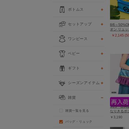
ボトムス
セットアップ
8/6～50%O
オン リュック
￥2,145 (
ワンピース
ベビー
ギフト
シーズンアイテム
雑貨
3/23一部
雑貨一覧を見る
なりきるポシ
￥3,190
バッグ・リュック