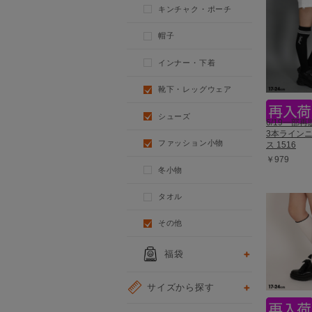
キンチャク・ポーチ
帽子
インナー・下着
靴下・レッグウェア
シューズ
6/19一部再販
3本ライン
ファッション小物
ス 1516
￥979
冬小物
タオル
その他
福袋
サイズから探す