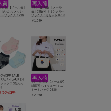
一部再販 【メール便】
4/16一部再販 【メール
 ちいかわ メッシ
便】対応可 ネオンクルー
ルーソックス 1239
ソックス 3足セット 0758
￥1,089
50%OFF SALE
 RALPH LAUREN
4/3一部再販 【メール便】
ソックス 3足セッ
対応可 ハイキュー!!ミニ
88
トートバッグ 0836
 (50%OFF)
￥2,860