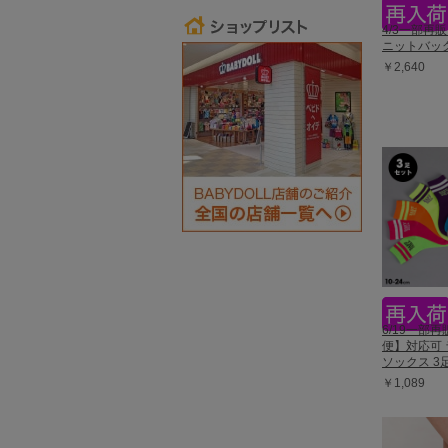
4/3一部再販
ニットバッグ 
￥2,640
6/19一部
便】対応可
ソックス 3足
￥1,089