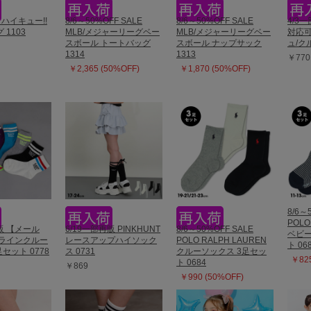
 ハイキュー!!
8/6～50%OFF SALE
8/6～50%OFF SALE
4/3
1103
MLB/メジャーリーグベー
MLB/メジャーリーグベー
対応可
スボール トートバッグ
スボール ナップサック
ュ/ク
1314
1313
￥770
￥2,365 (50%OFF)
￥1,870 (50%OFF)
8/6～
POLO
再販 【メール
6/19一部再販 PINKHUNT
8/6～50%OFF SALE
ベビー
 ラインクルー
レースアップハイソック
POLO RALPH LAUREN
ト 06
セット 0778
ス 0731
クルーソックス 3足セッ
￥825
ト 0684
￥869
￥990 (50%OFF)