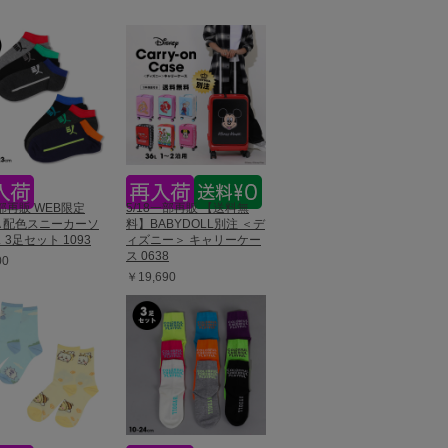
一部再販 WEB限定
5/18一部再販 【送料無
A 配色スニーカーソ
料】BABYDOLL別注 ＜デ
 3足セット 1093
ィズニー＞ キャリーケー
ス 0638
00
￥19,690