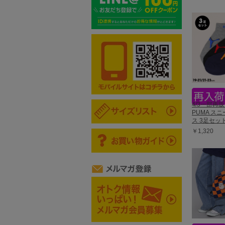
4/3一部再販
PUMA ス
ス 3足セット
￥1,320