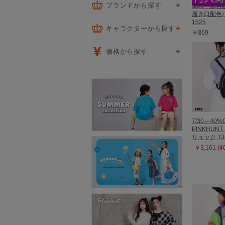
ブランドから探す
3/23一部再販
履き口配色
1525
キャラクターから探す
￥869
価格から探す
7/30～40%
PINKHUN
リュック 13
￥3,161 (