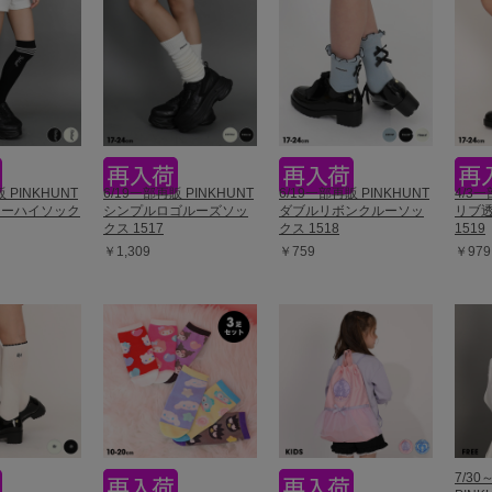
 PINKHUNT
6/19一部再販 PINKHUNT
6/19一部再販 PINKHUNT
4/3一
ニーハイソック
シンプルロゴルーズソッ
ダブルリボンクルーソッ
リブ
クス 1517
クス 1518
1519
￥1,309
￥759
￥979
7/30