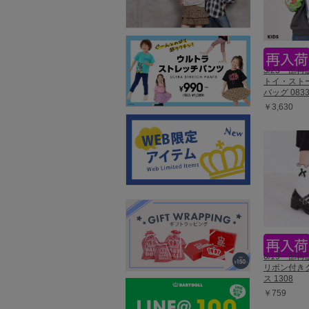
3/23一部
トイ・スト
バッグ 083
￥3,630
6/19一部再販
リボン付き
ス 1308
￥759