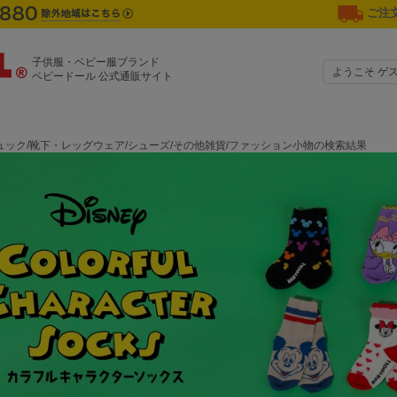
ご注文
子供服・ベビー服ブランド
ようこそ ゲ
ベビードール 公式通販サイト
ュック/靴下・レッグウェア/シューズ/その他雑貨/ファッション小物の検索結果