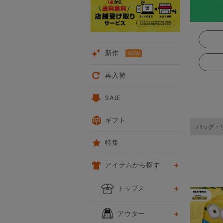
新作
再入荷
SALE
ギフト
バッグ・
特集
アイテムから探す
次
トップス
アウター