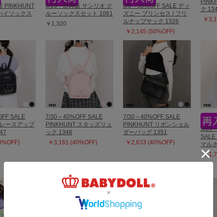
PIN
 PINKHUNT
6/19一部再販 サンリオ ク
8/6～50%OFF SALE ディ
ク 13
ハイソックス
ルーソックスセット 1061
ズニー プリンセス / フリ
￥3,1
ルナップサック 1326
￥1,320
￥2,145 (50%OFF)
OFF SALE
7/30～40%OFF SALE
7/30～40%OFF SALE
T レースアップ
PINKHUNT スタッズリュ
PINKHUNT リボンショル
3/23
47
ック 1348
ダーバッグ 1351
SALE
40%OFF)
￥3,161 (40%OFF)
￥2,633 (40%OFF)
マルネ
￥1,7