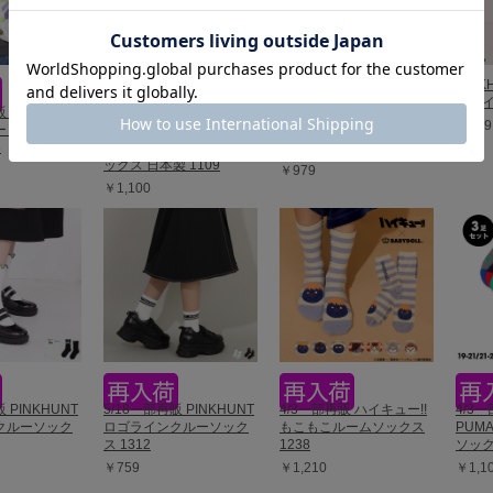
PIN
ーハイ
再販 ディズニー
4/3一部再販 あったかハマ
3/23一部再販 PINKHUNT
￥979
ーリー ボディ
グリパイルすべり止め付
リボン付きニーハイソッ
3
きルームスニーカー用ソ
クス 1309
ックス 日本製 1109
￥979
￥1,100
 PINKHUNT
5/18一部再販 PINKHUNT
4/3一部再販 ハイキュー!!
4/3
クルーソック
ロゴラインクルーソック
もこもこルームソックス
PUM
ス 1312
1238
ソック
￥759
￥1,210
￥1,1