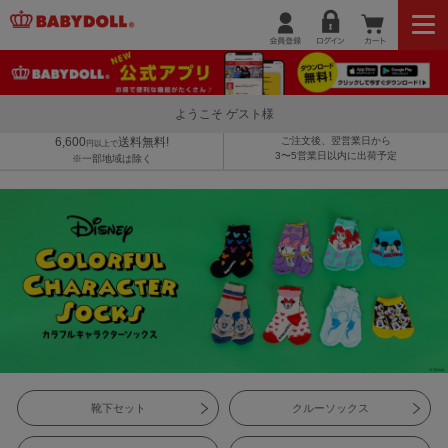
ようこそ ゲスト様
6,600
送料無料!
ご注文後、翌営業日から
円以上で
3〜5営業日以内に出荷予定
※一部地域は除く
靴下セット
クルーソックス