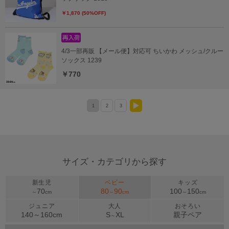
￥1,870 (50%OFF)
4/3一部再販 【メール便】対応可 ちいかわ メッシュ/クルー
ソックス 1239
￥770
1
2
3
>
サイズ・カテゴリから探す
新生児
ベビー
キッズ
70
80
90
100
150
～
cm
～
cm
～
cm
ジュニア
大人
おそろい
140～
160
cm
S
XL
親子ペア
～