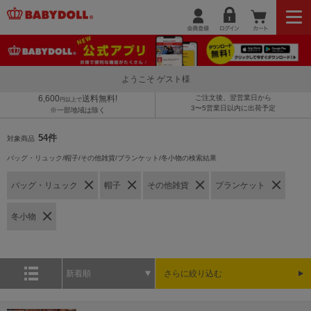
ようこそ ゲスト様
6,600
送料無料!
ご注文後、翌営業日から
円以上で
3〜5営業日以内に出荷予定
※一部地域は除く
54件
対象商品
バッグ・リュック/帽子/その他雑貨/ブランケット/冬小物の検索結果
バッグ・リュック
帽子
その他雑貨
ブランケット
冬小物
新着順
さらに絞り込む