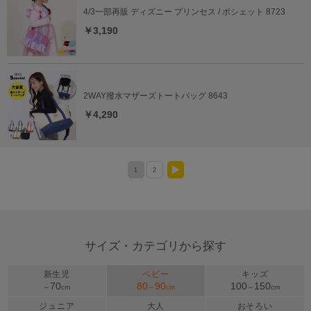
4/3一部再販 ディズニー プリンセス / ポシェット 8723
￥3,190
2WAY撥水マザーズトートバッグ 8643
￥4,290
1
2
>
サイズ・カテゴリから探す
新生児
ベビー
キッズ
70
80
90
100
150
～
cm
～
cm
～
cm
ジュニア
大人
おそろい