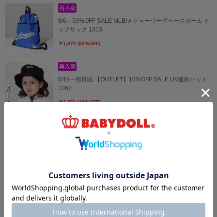
8/6～50%OFF SALE MLB/メジャーリーグベースボール ナ
ップサック 1313
￥1,870 (50%OFF)
6/19一部再販 【OUTLET】10%OFF SALE UV速乾ハット
1062
￥2,871 (10%OFF)
4/3一部再販 【メール便】対応可 ハイキュー!!ミニトートバ
ッグ 0836
￥2,860
【OUTLET】10%OFF SALE ディズニー 速乾ハット 0441
￥3,168 (10%OFF)