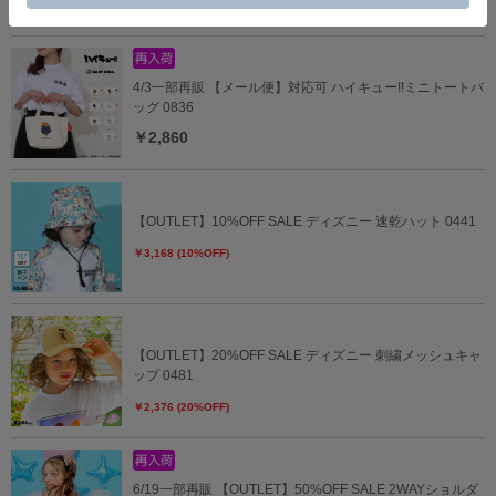
￥2,871 (10%OFF)
4/3一部再販 【メール便】対応可 ハイキュー!!ミニトートバ
ッグ 0836
￥2,860
【OUTLET】10%OFF SALE ディズニー 速乾ハット 0441
￥3,168 (10%OFF)
【OUTLET】20%OFF SALE ディズニー 刺繍メッシュキャ
ップ 0481
￥2,376 (20%OFF)
6/19一部再販 【OUTLET】50%OFF SALE 2WAYショルダ