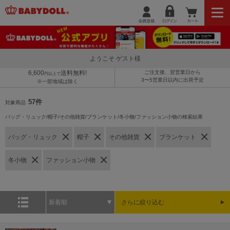
ようこそ ゲスト様
6,600
送料無料!
ご注文後、翌営業日から
円以上で
3〜5営業日以内に出荷予定
※一部地域は除く
57件
対象商品
バッグ・リュック/帽子/その他雑貨/ブランケット/冬小物/ファッション小物の検索結果
バッグ・リュック
帽子
その他雑貨
ブランケット
冬小物
ファッション小物
新着順
さらに絞り込む