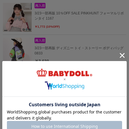
3/23一部再販 10％OFF SALE PINKHUNT フォーマルリボ
ンタイ 1167
￥1,772 (10%OFF)
3/23一部再販 ディズニー トイ・ストーリー ボディバッグ
0833
￥3,630
8/6～50%OFF SALE WEB限定 PUMA ロゴ総柄ボクサーパ
ンツ 2枚セット 1064
￥869 (50%OFF)
8/6～50%OFF SALE WEB限定 PUMA 無地メッシュボクサ
ーパンツ 2枚セット 1066