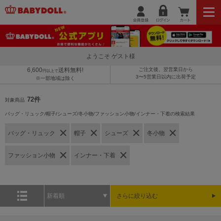
ようこそ ゲスト様
6,600
送料無料!
ご注文後、翌営業日から
円以上で
3〜5営業日以内に出荷予定
※一部地域は除く
72件
対象商品
バッグ・リュック/帽子/シューズ/冬小物/ファッション小物/インナー・下着の検索結果
バッグ・リュック
帽子
シューズ
冬小物
ファッション小物
インナー・下着
新着順
さらに絞り込む