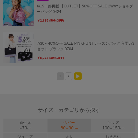
6/19一部再販 【OUTLET】50%OFF SALE 2WAYショルダ
ーバッグ 0424
￥2,695 (50%OFF)
7/30～40%OFF SALE PINKHUNT レッスンバッグ 入学5点
セット ブラック 0704
￥5,273 (40%OFF)
1
2
>
サイズ・カテゴリから探す
新生児
ベビー
キッズ
70
80
90
100
150
～
cm
～
cm
～
cm
ジュニア
大人
おそろい