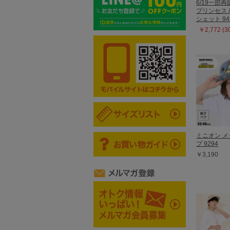
6/19一部
プリンセス /
シェット 94
￥2,772 (
ミニオン 
プ 9294
￥3,190