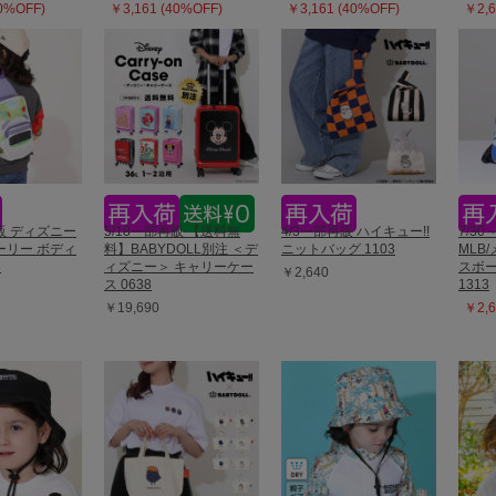
40%OFF)
￥3,161 (40%OFF)
￥3,161 (40%OFF)
￥2,6
再販 ディズニー
5/18一部再販 【送料無
4/3一部再販 ハイキュー!!
7/30
ーリー ボディ
料】BABYDOLL別注 ＜デ
ニットバッグ 1103
MLB
3
ィズニー＞ キャリーケー
スボー
￥2,640
ス 0638
1313
￥19,690
￥2,6