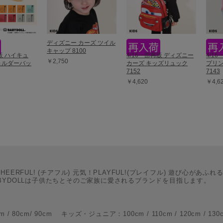
ディズニー カーズ ツイル
キャップ 8100
再販 ハイキュ
4/16一部再販 ディズニー
4/1
￥2,750
ショルダーバッ
カーズ キッズリュック
プリン
7152
7143
￥4,620
￥4,6
CHEERFUL! (チアフル) 元気！PLAYFUL!(プレイフル) 遊び心があふれ
BYDOLLは子供たちとそのご家族に愛されるブランドを目指します。
m/ 90cm キッズ・ジュニア：100cm / 110cm / 120cm / 130cm / 