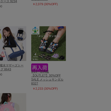
ケース 9234
￥2,079 (30%OFF)
90
Y撥水マザーズトー
グ 8643
6/19一部再販
90
【OUTLET】30%OFF
SALE メッシュサンダル
8327
￥2,233 (30%OFF)