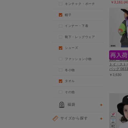
￥3,161 (
キンチャク・ポーチ
帽子
インナー・下着
靴下・レッグウェア
シューズ
ファッション小物
3/23一部
トイ・スト
バッグ 083
冬小物
￥3,630
タオル
その他
福袋
サイズから探す