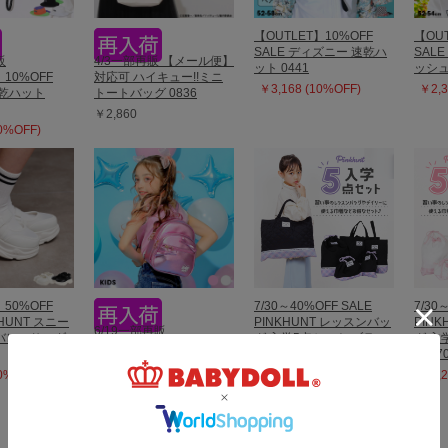
【OUTLET】10%OFF
【OUT
SALE ディズニー 速乾ハ
SAL
販
4/3一部再販 【メール便】
ット 0441
ッシュ
】10%OFF
対応可 ハイキュー!!ミニ
￥3,168 (10%OFF)
￥2,3
速乾ハット
トートバッグ 0836
￥2,860
10%OFF)
】50%OFF
7/30～40%OFF SALE
7/30
KHUNT スニー
PINKHUNT レッスンバッ
PIN
6/19一部再販
バレエサンダ
グ 入学5点セット ブラッ
グ 入
【OUTLET】50%OFF
ク 0704
ト 07
SALE 2WAYショルダーバ
50%OFF)
￥5,273 (40%OFF)
￥5,2
ッグ 0424
￥2,695 (50%OFF)