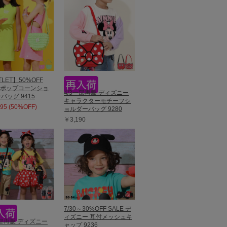
LET】50%OFF
E ポップコーンショ
4/3一部再販 ディズニー
バッグ 9415
キャラクターモチーフシ
95 (50%OFF)
ョルダーバッグ 9280
￥3,190
7/30～30%OFF SALE デ
ィズニー 耳付メッシュキ
一部再販 ディズニー
ャップ 9236