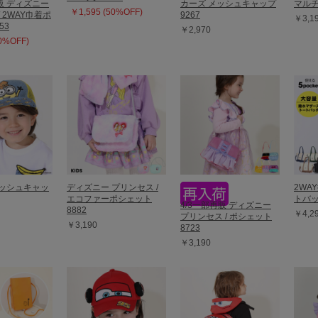
再販 ディズニー
カーズ メッシュキャップ
マルチ
￥1,595 (50%OFF)
 2WAY巾着ポ
9267
￥3,1
53
￥2,970
30%OFF)
メッシュキャッ
ディズニー プリンセス /
2WA
エコファーポシェット
トバッ
4/3一部再販 ディズニー
8882
￥4,2
プリンセス / ポシェット
￥3,190
8723
￥3,190