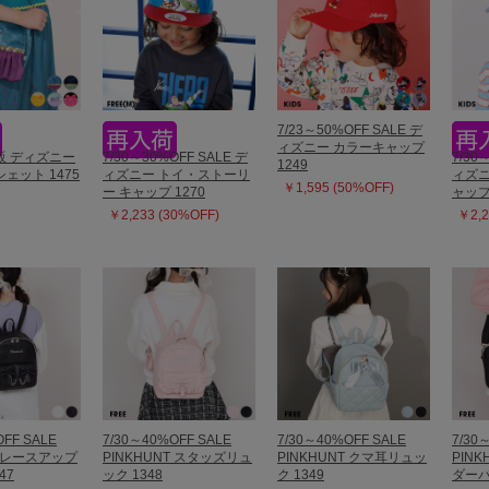
7/23～50%OFF SALE デ
ィズニー カラーキャップ
再販 ディズニー
7/30～30%OFF SALE デ
7/30
1249
ェット 1475
ィズニー トイ・ストーリ
ィズニ
￥1,595 (50%OFF)
ー キャップ 1270
ャップ 
￥2,233 (30%OFF)
￥2,2
OFF SALE
7/30～40%OFF SALE
7/30～40%OFF SALE
7/30
T レースアップ
PINKHUNT スタッズリュ
PINKHUNT クマ耳リュッ
PIN
47
ック 1348
ク 1349
ダーバ