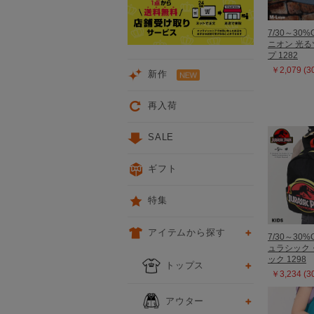
7/30～30%
ニオン 光
プ 1282
￥2,079 (
新作
再入荷
SALE
ギフト
特集
アイテムから探す
7/30～30%
ュラシック
ック 1298
トップス
￥3,234 (
アウター