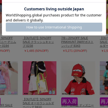
】50%OFF
【OUTLET】50%OFF
7/9～20%OFF SALE
【OUT
ィズニー デニム
SALE クラッシュキャッ
PINKHUNT 3WAYボスト
SAL
0194
プ 0238
ンバッグ 9343
ルダー
50%OFF)
￥1,485 (50%OFF)
￥5,271 (20%OFF)
￥1,5
【OUTLET】50%OFF
SALE オーロラショルダ
OFF SALE
6/10一部再販 ディズニー
4/3
ーバッグ 9410