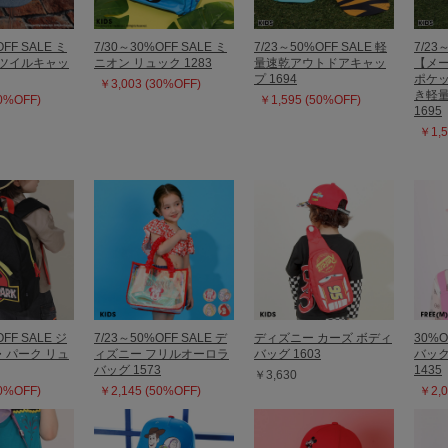
OFF SALE ミ
7/30～30%OFF SALE ミ
7/23～50%OFF SALE 軽
7/23
るツイルキャッ
ニオン リュック 1283
量速乾アウトドアキャッ
【メー
プ 1694
ポケ
￥3,003 (30%OFF)
き軽
30%OFF)
￥1,595 (50%OFF)
1695
￥1,5
OFF SALE ジ
7/23～50%OFF SALE デ
ディズニー カーズ ボディ
30%O
・パーク リュ
ィズニー フリルオーロラ
バッグ 1603
バッ
バッグ 1573
1435
￥3,630
30%OFF)
￥2,145 (50%OFF)
￥2,0