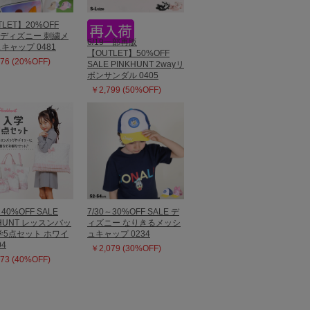
LET】20%OFF
E ディズニー 刺繍メ
6/19一部再販
キャップ 0481
【OUTLET】50%OFF
76 (20%OFF)
SALE PINKHUNT 2wayリ
ボンサンダル 0405
￥2,799 (50%OFF)
～40%OFF SALE
7/30～30%OFF SALE デ
KHUNT レッスンバッ
ィズニー なりきるメッシ
学5点セット ホワイ
ュキャップ 0234
04
￥2,079 (30%OFF)
73 (40%OFF)