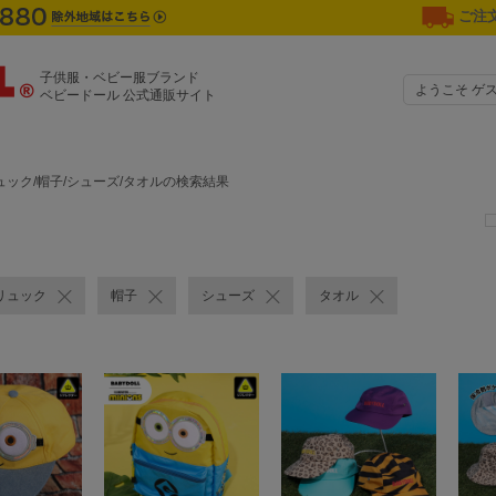
ご注文
子供服・ベビー服ブランド
ようこそ ゲ
ベビードール 公式通販サイト
ック/帽子/シューズ/タオルの検索結果
リュック
帽子
シューズ
タオル