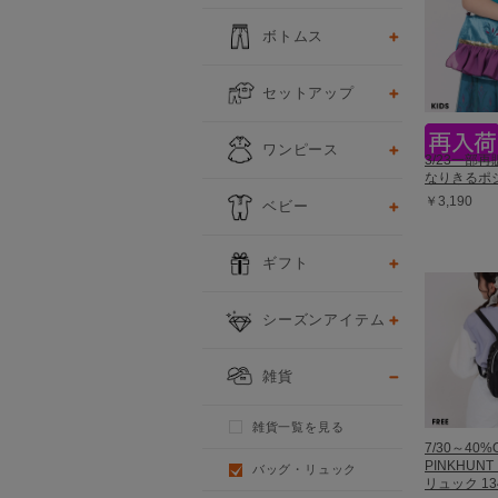
ボトムス
セットアップ
ワンピース
3/23一部
なりきるポシ
￥3,190
ベビー
ギフト
シーズンアイテム
雑貨
雑貨一覧を見る
7/30～40%
PINKHUN
バッグ・リュック
リュック 13