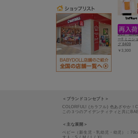
3/23一部
ー!! ミニ
グ 8409
￥3,300
＜ブランドコンセプト＞
COLORFUL! (カラフル) 色あざやか！
この３つのアイデンティティと共にBA
＜主な展開＞
ベビー（新生児・乳幼児・幼児）：70cm / 80c
大人：S / M / L / XL