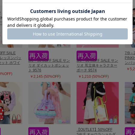
OFF SALE
7/9～
T レッスンバッ
PINK
8/6～50%OFF SALE サン
8/6～50%OFF SALE サン
セット ホワイ
ンバッ
リオ ダイカットポシェッ
リオ 耳立体キャラクター
￥5,2
ト 9576
ポーチ 9574
40%OFF)
￥2,145 (50%OFF)
￥1,210 (50%OFF)
【OUTLET】50%OFF
SALE オーロラショルダ