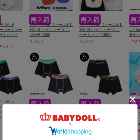
FF SALE
4/3一部再販 【メール便】
4/3一部再販 【メール便】
8/6～
ャーリーグベー
対応可 ハイキュー!!ミニ
対応可 ハイキュー!!ミニ
adid
トートバッグ
ポーチ 0835
トートバッグ 0836
枚セッ
￥1,980
￥2,860
￥979
50%OFF)
FF SALE
メッシュボクサー
8/6～50%OFF SALE
8/6～50%OFF SALE
6/1
ット 0741
umbro ボクサーパンツ 2
umbro ボクサーパンツ 2
【OUT
%OFF)
枚セット 0742
枚セット 0744
SAL
ッグ 0
￥814 (50%OFF)
￥814 (50%OFF)
￥2,6