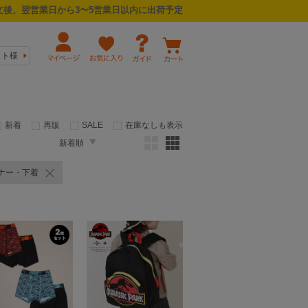
後、翌営業日から3〜5営業日以内に出荷予定
スト様
新着
再販
SALE
在庫なしも表示
新着順
ナー・下着