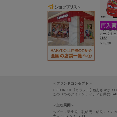
4/16一部
カーズ キ
7152
￥4,620
＜ブランドコンセプト＞
COLORFUL! (カラフル) 色あざやか！C
この３つのアイデンティティと共にBA
＜主な展開＞
ベビー（新生児・乳幼児・幼児）：70cm / 80c
大人：S / M / L / XL