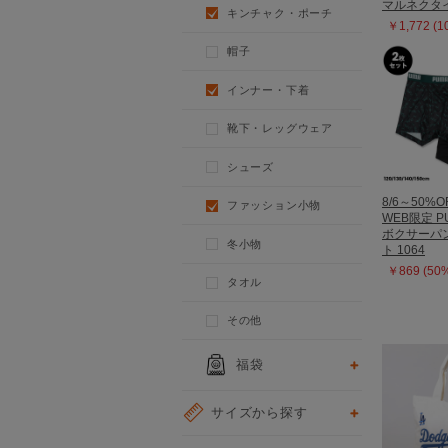
マルネクタイ 
キンチャク・ポーチ
￥1,772 (
帽子
インナー・下着
靴下・レッグウェア
シューズ
8/6～50%O
ファッション小物
WEB限定 P
ボクサーパン
冬小物
ト 1064
￥869 (50
タオル
その他
福袋
サイズから探す