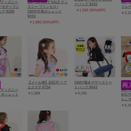
販 ディズニー
8/6～50%OFF SALE ディ
4/3
ーバッグ 9410
ーモチーフシ
ズニー プリンセス /
マルチ
￥1,595 (50%OFF)
グ 9280
2WAY巾着ポシェット
￥3,1
9453
￥1,980 (50%OFF)
【メール便】対応可 ヘア
2WAY撥水マザーズトー
エクステ 8754
トバッグ 8643
販 ディズニー
4/3
￥1,089
￥4,290
/ ポシェット
対応可
もこサ
￥4,1