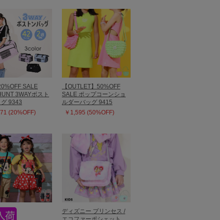
20%OFF SALE
【OUTLET】50%OFF
HUNT 3WAYボスト
SALE ポップコーンショ
グ 9343
ルダーバッグ 9415
71 (20%OFF)
￥1,595 (50%OFF)
ディズニー プリンセス /
エコファーポシェット