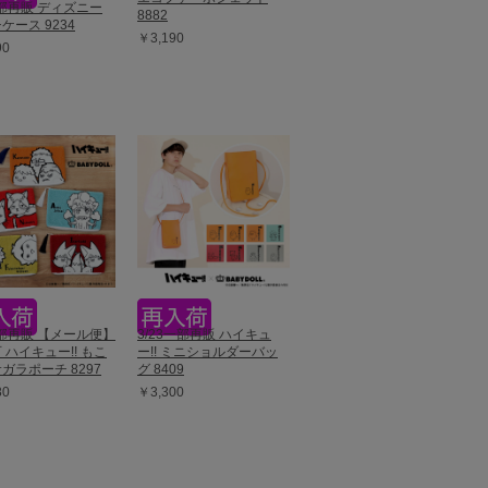
一部再販 ディズニー
8882
ケース 9234
￥3,190
90
一部再販 【メール便】
3/23一部再販 ハイキュ
 ハイキュー!! もこ
ー!! ミニショルダーバッ
ガラポーチ 8297
グ 8409
80
￥3,300