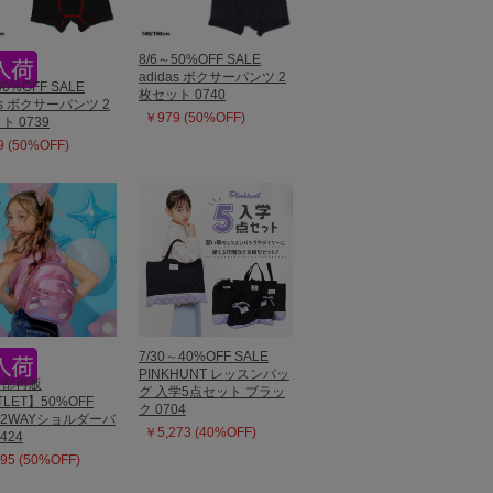
8/6～50%OFF SALE
adidas ボクサーパンツ 2
50%OFF SALE
枚セット 0740
as ボクサーパンツ 2
￥979 (50%OFF)
ト 0739
 (50%OFF)
7/30～40%OFF SALE
PINKHUNT レッスンバッ
9一部再販
グ 入学5点セット ブラッ
LET】50%OFF
ク 0704
E 2WAYショルダーバ
￥5,273 (40%OFF)
424
95 (50%OFF)