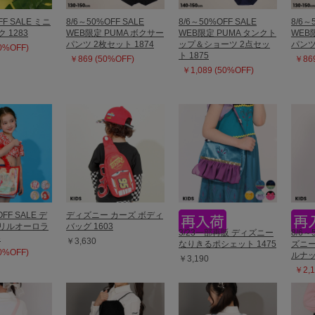
FF SALE ミニ
8/6～50%OFF SALE
8/6～50%OFF SALE
8/6～
 1283
WEB限定 PUMA ボクサー
WEB限定 PUMA タンクト
WEB
パンツ 2枚セット 1874
ップ＆ショーツ 2点セッ
パンツ
50%OFF)
ト 1875
￥869 (50%OFF)
￥869
￥1,089 (50%OFF)
OFF SALE デ
ディズニー カーズ ボディ
フリルオーロラ
バッグ 1603
3/23一部再販 ディズニー
8/6～
3
￥3,630
なりきるポシェット 1475
ズニー
50%OFF)
ルナッ
￥3,190
￥2,1