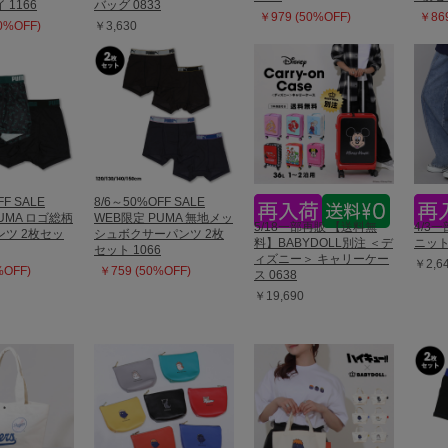
1166
バッグ 0833
￥979 (50%OFF)
￥869
10%OFF)
￥3,630
FF SALE
8/6～50%OFF SALE
UMA ロゴ総柄
WEB限定 PUMA 無地メッ
5/18一部再販 【送料無
4/3
ツ 2枚セッ
シュボクサーパンツ 2枚
料】BABYDOLL別注 ＜デ
ニット
セット 1066
ィズニー＞ キャリーケー
￥2,6
%OFF)
￥759 (50%OFF)
ス 0638
￥19,690