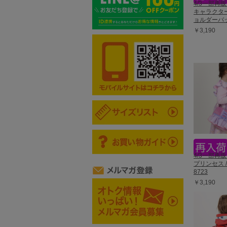
4/3一部再
キャラクタ
ョルダーバッ
￥3,190
4/3一部再
プリンセス 
8723
￥3,190