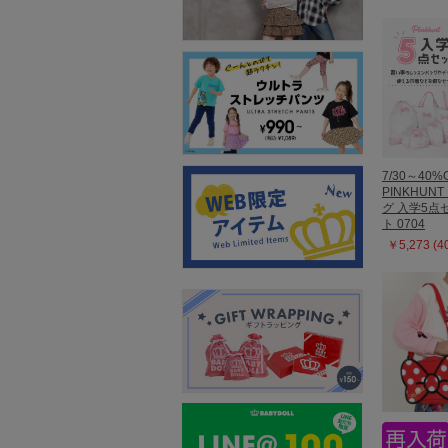
7/30～40%
PINKHUN
グ 入学5点
ト 0704
￥5,273 (