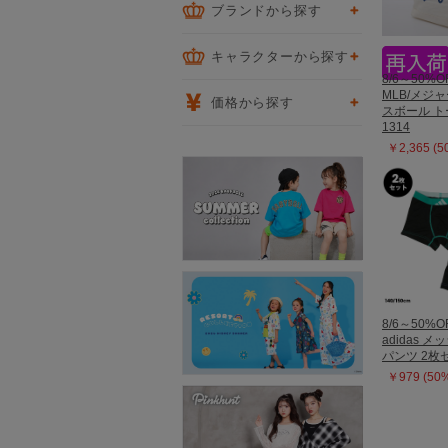
ブランドから探す
キャラクターから探す
8/6～50%O
MLB/メジ
価格から探す
スボール 
1314
￥2,365 (
8/6～50%O
adidas 
パンツ 2枚セ
￥979 (50