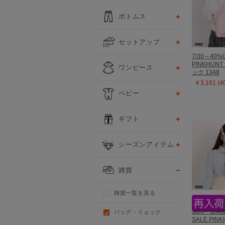
ボトムス
セットアップ
7/30～40%
PINKHUN
ワンピース
ック 1348
￥3,161 (
ベビー
ギフト
シーズンアイテム
雑貨
雑貨一覧を見る
3/23一部再
バッグ・リュック
SALE PIN