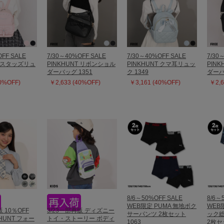
OFF SALE
7/30～40%OFF SALE
7/30～40%OFF SALE
7/30
T スタッズリュ
PINKHUNT リボンショル
PINKHUNT クマ耳リュッ
PIN
ダーバッグ 1351
ク 1349
ダーバ
40%OFF)
￥2,633 (40%OFF)
￥3,161 (40%OFF)
￥2,6
8/6～50%OFF SALE
8/6～
WEB限定 PUMA 無地ボク
WEB
販 10％OFF
3/23一部再販 ディズニー
サーパンツ 2枚セット
ック
KHUNT フォー
トイ・ストーリー ボディ
1063
2枚セ