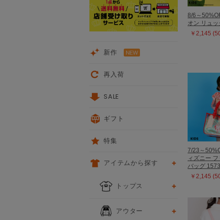
8/6～50%O
オン リュック
￥2,145 (
新作
再入荷
SALE
ギフト
特集
7/23～50%
ィズニー 
アイテムから探す
バッグ 157
￥2,145 (
トップス
アウター