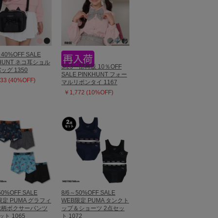
～40%OFF SALE
KHUNT ネコ耳ショル
3/23一部再販 10％OFF
ッグ 1350
SALE PINKHUNT フォー
33 (40%OFF)
マルリボンタイ 1167
￥1,772 (10%OFF)
50%OFF SALE
8/6～50%OFF SALE
限定 PUMA グラフィ
WEB限定 PUMA タンクト
総柄ボクサーパンツ
ップ＆ショーツ 2点セッ
ット 1065
ト 1072