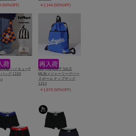
 (50%OFF)
￥1,144 (50%OFF)
一部再販 ハイキュー!!
8/6～50%OFF SALE
バッグ 1103
MLB/メジャーリーグベー
スボール ナップサック
40
1313
￥1,870 (50%OFF)