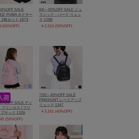
50%OFF SALE
8/6～50%OFF SALE ジュ
限定 PUMA ボクサー
ラシック・パーク リュッ
 2枚セット 1873
ク 1298
 (50%OFF)
￥2,310 (50%OFF)
7/30～40%OFF SALE
PINKHUNT レースアップ
50%OFF SALE ディ
リュック 1347
 プリンセス / フリ
￥3,161 (40%OFF)
プサック 1326
45 (50%OFF)