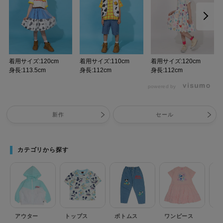
着用サイズ:120cm
着用サイズ:110cm
着用サイズ:120cm
身長:113.5cm
身長:112cm
身長:112cm
powered by
新作
セール
カテゴリから探す
アウター
トップス
ボトムス
ワンピース
セ