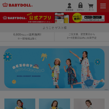
ようこそ ゲスト様
6,600
送料無料!
ご注文後、翌営業日から
円以上で
3〜5営業日以内に出荷予定
※一部地域は除く