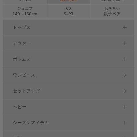
～
cm
～
cm
～
cm
ジュニア
大人
おそろい
140～
160
cm
S
XL
親子ペア
～
トップス
アウター
ボトムス
ワンピース
セットアップ
べビー
シーズンアイテム