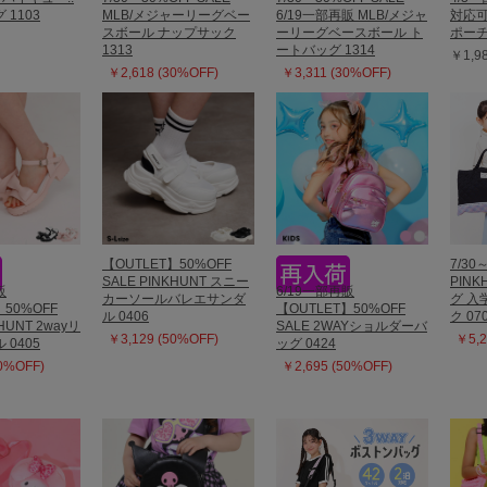
1103
MLB/メジャーリーグベー
6/19一部再販 MLB/メジャ
対応可
スボール ナップサック
ーリーグベースボール ト
ポーチ 
1313
ートバッグ 1314
￥1,9
￥2,618 (30%OFF)
￥3,311 (30%OFF)
【OUTLET】50%OFF
7/30
SALE PINKHUNT スニー
PIN
販
6/19一部再販
カーソールバレエサンダ
グ 入
】50%OFF
【OUTLET】50%OFF
ル 0406
ク 07
KHUNT 2wayリ
SALE 2WAYショルダーバ
￥3,129 (50%OFF)
￥5,2
0405
ッグ 0424
50%OFF)
￥2,695 (50%OFF)