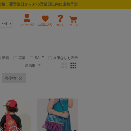
後、翌営業日から3〜5営業日以内に出荷予定
スト様
新着
再販
SALE
在庫なしも表示
新着順
冬小物