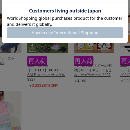
マザーズトー
43
6/19一部再販
4/3一部再販 【メール便】
3/2
【OUTLET】30%OFF
対応可 ハイキュー!! もこ
ー!!
SALE メッシュサンダル
もこサガラポーチ 8297
グ 84
8327
￥4,180
￥3,3
￥2,233 (30%OFF)