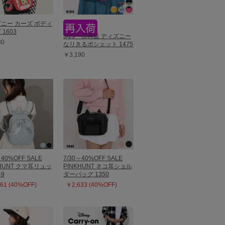
ニー カーズ ボディ
1603
3/23一部再販 ディズニー
30
なりきるポシェット 1475
￥3,190
～40%OFF SALE
7/30～40%OFF SALE
KHUNT クマ耳リュッ
PINKHUNT ネコ耳ショル
49
ダーバッグ 1350
61 (40%OFF)
￥2,633 (40%OFF)