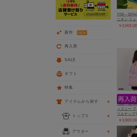
7/30～30%
ニオン リュッ
￥3,003 (
新作
再入荷
SALE
ギフト
特集
アイテムから探す
7/30～30%
ィズニー プリ
リルナップサ
トップス
￥3,003 (
アウター