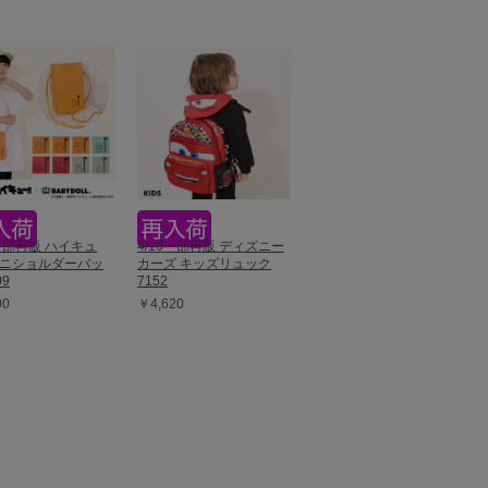
3一部再販 ハイキュ
4/16一部再販 ディズニー
 ミニショルダーバッ
カーズ キッズリュック
09
7152
00
￥4,620