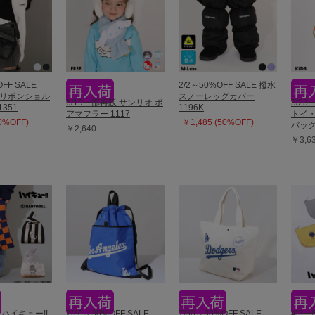
OFF SALE
2/2～50%OFF SALE 撥水
T リボンショル
スノーレッグカバー
6/19一部再販 サンリオ ボ
3/2
351
1196K
アマフラー 1117
トイ・
40%OFF)
￥1,485 (50%OFF)
バッグ 
￥2,640
￥3,6
 ハイキュー!!
7/30～30%OFF SALE
7/30～30%OFF SALE
4/3