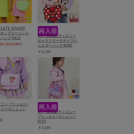
LET】50%OFF
E ポップコーンショ
4/3一部再販 ディズニー
バッグ 9415
キャラクターモチーフシ
95 (50%OFF)
ョルダーバッグ 9280
￥3,190
ニー プリンセス /
ファーポシェット
4/3一部再販 ディズニー
プリンセス / ポシェット
90
8723
￥3,190