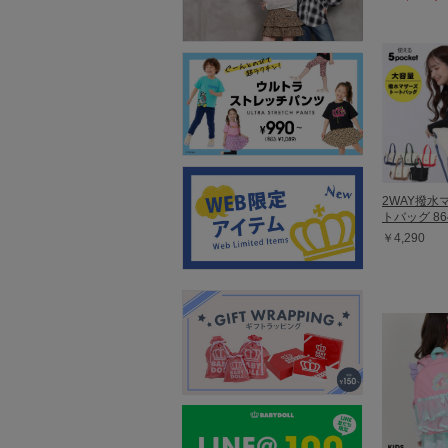
2WAY撥水
トバッグ 86
￥4,290