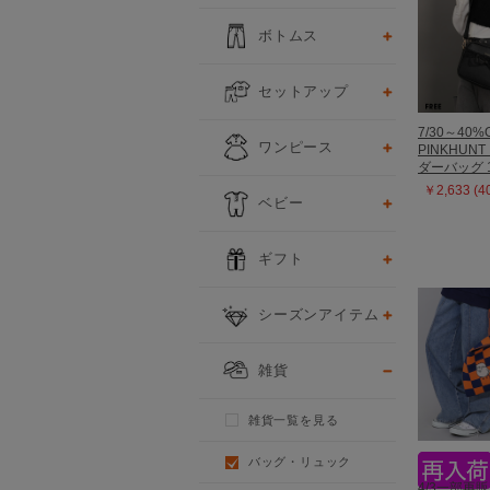
ボトムス
セットアップ
7/30～40%
ワンピース
PINKHUN
ダーバッグ 1
￥2,633 (
ベビー
ギフト
シーズンアイテム
雑貨
雑貨一覧を見る
バッグ・リュック
4/3一部再販