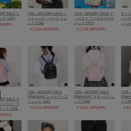
OFF SALE ミ
7/30～30%OFF SALE ジ
7/23～50%OFF SALE デ
ディズ
ク 1283
ュラシック・パーク リュ
ィズニー フリルオーロラ
バッグ 
ック 1298
バッグ 1573
30%OFF)
￥3,6
￥3,234 (30%OFF)
￥2,145 (50%OFF)
7/30～40%OFF SALE
7/30～40%OFF SALE
7/30
PINKHUNT レースアップ
PINKHUNT スタッズリュ
PIN
OFF SALE デ
リュック 1347
ック 1348
ク 13
ンセス / フ
￥3,161 (40%OFF)
￥3,161 (40%OFF)
￥3,1
ック 1326
30%OFF)