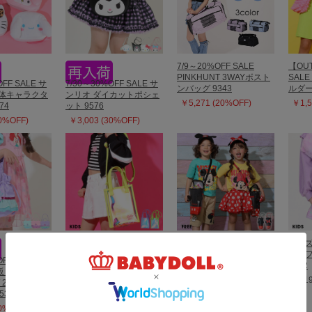
7/9～20%OFF SALE
【OUT
PINKHUNT 3WAYボスト
SAL
OFF SALE サ
7/30～30%OFF SALE サ
ンバッグ 9343
ルダー
立体キャラクタ
ンリオ ダイカットポシェ
￥5,271 (20%OFF)
￥1,5
74
ット 9576
30%OFF)
￥3,003 (30%OFF)
【OUTLET】50%OFF
ディズ
SALE オーロラショルダ
エコ
OFF SALE
4/3一部再販 ディズニー
ーバッグ 9410
8882
再販 ディズニー
マルチケース 9234
￥1,595 (50%OFF)
￥3,1
 2WAY巾着ポ
￥3,190
53
30%OFF)