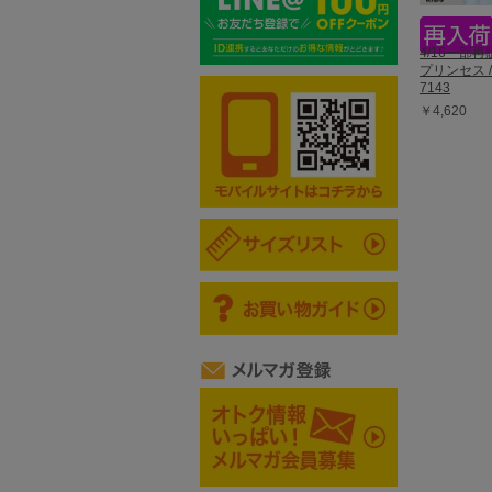
4/16一部
プリンセス 
7143
￥4,620