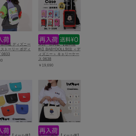
3一部再販 ディズニー
5/18一部再販 【送料無
ストーリー ボディ
料】BABYDOLL別注 ＜デ
0833
ィズニー＞ キャリーケー
ス 0638
30
￥19,690
一部再販 【メール便】
4/3一部再販 【メール便】