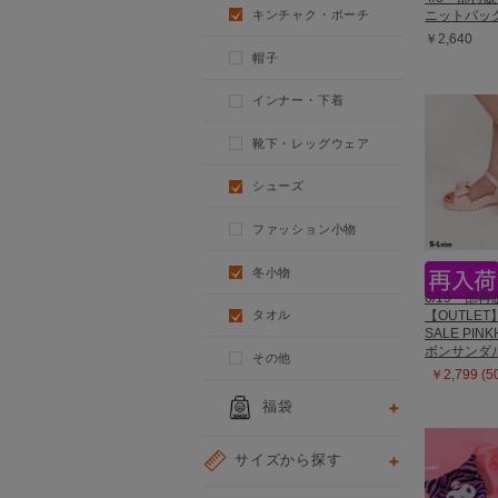
キンチャク・ポーチ
ニットバッグ 
￥2,640
帽子
インナー・下着
靴下・レッグウェア
シューズ
ファッション小物
冬小物
6/19一部再
【OUTLET
タオル
SALE PIN
ボンサンダル 
その他
￥2,799 (
福袋
サイズから探す