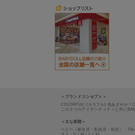
＜ブランドコンセプト＞
COLORFUL! (カラフル) 色あざやか！
この３つのアイデンティティと共にBA
＜主な展開＞
ベビー（新生児・乳幼児・幼児）：70cm / 80c
大人：S / M / L / XL