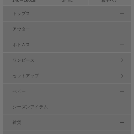
140～
160
cm
S
XL
親子ペア
～
トップス
アウター
ボトムス
ワンピース
セットアップ
べビー
シーズンアイテム
雑貨