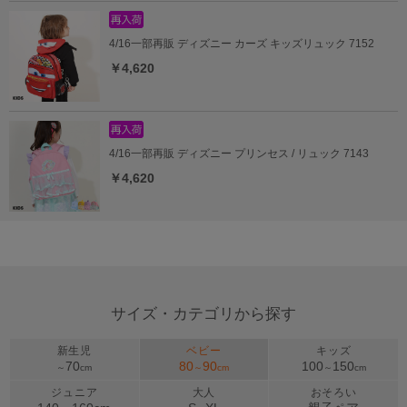
4/16一部再販 ディズニー カーズ キッズリュック 7152
￥4,620
4/16一部再販 ディズニー プリンセス / リュック 7143
￥4,620
サイズ・カテゴリから探す
新生児
ベビー
キッズ
70
80
90
100
150
～
cm
～
cm
～
cm
ジュニア
大人
おそろい