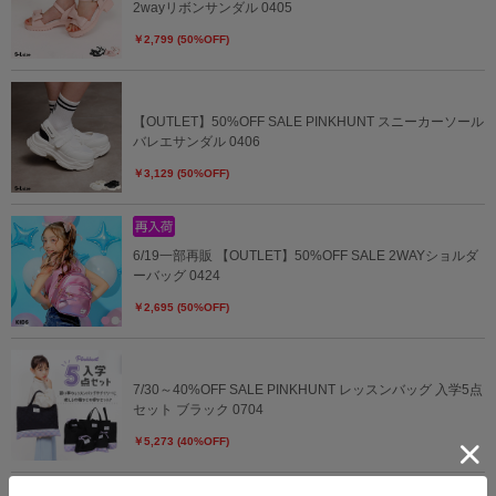
2wayリボンサンダル 0405
￥2,799 (50%OFF)
【OUTLET】50%OFF SALE PINKHUNT スニーカーソール
バレエサンダル 0406
￥3,129 (50%OFF)
6/19一部再販 【OUTLET】50%OFF SALE 2WAYショルダ
ーバッグ 0424
￥2,695 (50%OFF)
7/30～40%OFF SALE PINKHUNT レッスンバッグ 入学5点
セット ブラック 0704
￥5,273 (40%OFF)