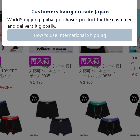
【OUT
SAL
販
4/3一部再販 【メール便】
4/3一部再販 【メール便】
ット 0
】10%OFF
対応可 ハイキュー!!ミニ
対応可 ハイキュー!!ミニ
￥3,1
速乾ハット
ポーチ 0835
トートバッグ 0836
￥1,980
￥2,860
10%OFF)