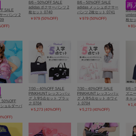
8/6～50%OFF SALE
8/6～50%OFF SALE
adidas ボクサーパンツ 2
adidas メッシュボクサー
FF SALE
8/6～
枚セット 0740
パンツ 2枚セット 0741
ボクサーパンツ 2
umb
￥979 (50%OFF)
￥979 (50%OFF)
39
枚セッ
%OFF)
￥814
7/30～40%OFF SALE
7/30～40%OFF SALE
8/6～
PINKHUNT レッスンバッ
PINKHUNT レッスンバッ
ズニー
販
グ 入学5点セット ブラッ
グ 入学5点セット ホワイ
キャッ
】50%OFF
ク 0704
ト 0704
￥1,4
AYショルダーバ
￥5,273 (40%OFF)
￥5,273 (40%OFF)
50%OFF)