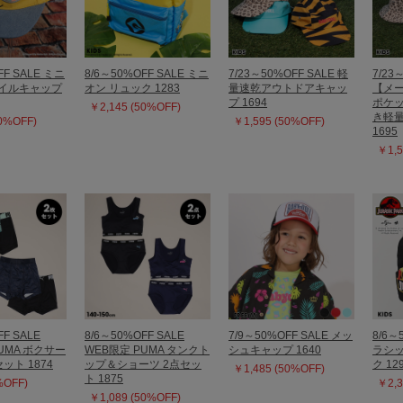
FF SALE ミニ
8/6～50%OFF SALE ミニ
7/23～50%OFF SALE 軽
7/23
ツイルキャップ
オン リュック 1283
量速乾アウトドアキャッ
【メー
プ 1694
ポケ
￥2,145 (50%OFF)
き軽
50%OFF)
￥1,595 (50%OFF)
1695
￥1,5
FF SALE
8/6～50%OFF SALE
7/9～50%OFF SALE メッ
8/6～
UMA ボクサー
WEB限定 PUMA タンクト
シュキャップ 1640
ラシッ
ット 1874
ップ＆ショーツ 2点セッ
ク 12
￥1,485 (50%OFF)
ト 1875
%OFF)
￥2,3
￥1,089 (50%OFF)