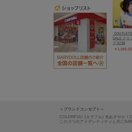
【OUTLET
SALE ク
プ 0238
￥1,485 (
次
＜ブランドコンセプト＞
COLORFUL! (カラフル) 色あざやか！
この３つのアイデンティティと共にBA