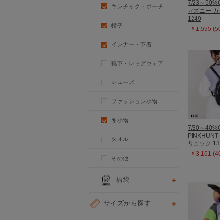
7/23～50%
キンチャク・ポーチ
ィズニー 
1249
帽子
￥1,595 (
インナー・下着
靴下・レッグウェア
シューズ
ファッション小物
冬小物
7/30～40%
PINKHUN
タオル
リュック 13
￥3,161 (
その他
福袋
サイズから探す