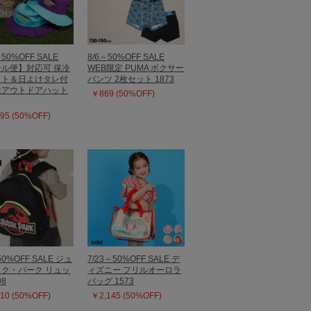
～50%OFF SALE
8/6～50%OFF SALE
ル便】対応可 保冷
WEB限定 PUMA ボクサー
ット＆日よけタレ付
パンツ 2枚セット 1873
量アウトドアハット
￥869 (50%OFF)
95 (50%OFF)
50%OFF SALE ジュ
7/23～50%OFF SALE デ
ク・パーク リュッ
ィズニー フリルオーロラ
98
バッグ 1573
10 (50%OFF)
￥2,145 (50%OFF)