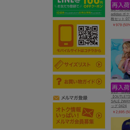
8/6～50%O
adidas 
枚セット 07
￥979 (50
6/19一部再
【OUTLET
SALE 2W
ッグ 0424
￥2,695 (