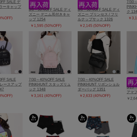
OFF SALE デ
7/30
カラーキャップ
PIN
8/6～50%OFF SALE ディ
8/6～50%OFF SALE ディ
ク 13
ズニー デニム耳付きキャ
ズニー プリンセス / フリ
50%OFF)
￥3,1
ップ 1254
ルナップサック 1326
￥1,595 (50%OFF)
￥2,145 (50%OFF)
OFF SALE
7/30～40%OFF SALE
7/30～40%OFF SALE
T レースアップ
PINKHUNT スタッズリュ
PINKHUNT リボンショル
6/1
47
ック 1348
ダーバッグ 1351
アマフ
40%OFF)
￥3,161 (40%OFF)
￥2,633 (40%OFF)
￥2,6