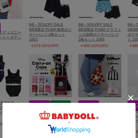
8/6～50%OFF SALE
8/6～50%OFF SALE
8/6～
WEB限定 PUMA 無地ボク
WEB限定 PUMA グラフィ
WEB
再販 ディズニー
サーパンツ 2枚セット
ック総柄ボクサーパンツ
ボクサ
ーリー ボディ
1063
2枚セット 1065
ト 10
3
￥979 (50%OFF)
￥869 (50%OFF)
￥869
FF SALE
UMA タンクト
5/18一部再販 【送料無
4/3一部再販 ハイキュー!!
8/6～
ツ 2点セッ
料】BABYDOLL別注 ＜デ
ニットバッグ 1103
MLB
ィズニー＞ キャリーケー
スボー
￥2,640
50%OFF)
ス 0638
1314
￥19,690
￥2,3