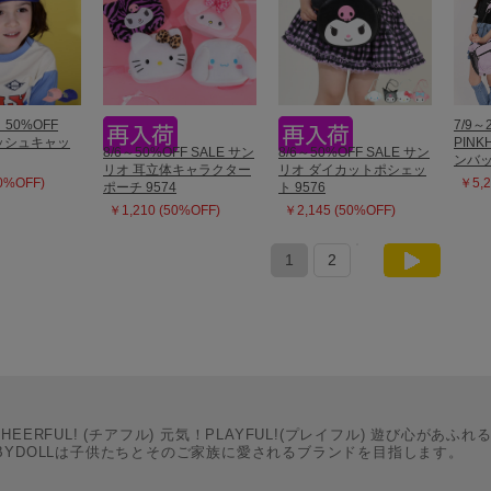
】50%OFF
7/9～
ラッシュキャッ
PINK
8/6～50%OFF SALE サン
8/6～50%OFF SALE サン
ンバッ
リオ 耳立体キャラクター
リオ ダイカットポシェッ
50%OFF)
￥5,2
ポーチ 9574
ト 9576
￥1,210 (50%OFF)
￥2,145 (50%OFF)
1
2
CHEERFUL! (チアフル) 元気！PLAYFUL!(プレイフル) 遊び心があふれ
BYDOLLは子供たちとそのご家族に愛されるブランドを目指します。