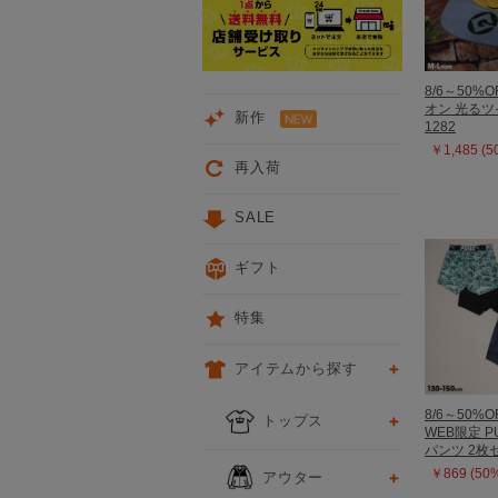
8/6～50%O
オン 光る
新作
1282
￥1,485 (
再入荷
SALE
ギフト
特集
アイテムから探す
8/6～50%O
トップス
WEB限定 P
パンツ 2枚セ
￥869 (50
アウター