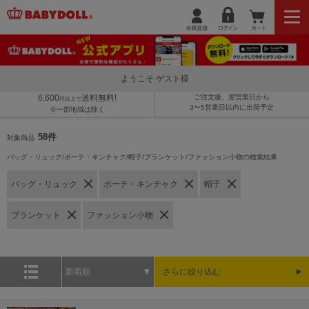
ようこそ ゲスト様
6,600
送料無料!
ご注文後、翌営業日から
円以上で
3〜5営業日以内に出荷予定
※一部地域は除く
58件
対象商品
バッグ・リュック/ポーチ・キンチャク/帽子/ブランケット/ファッション小物の検索結果
バッグ・リュック
ポーチ・キンチャク
帽子
ブランケット
ファッション小物
新着順
さらに絞り込む