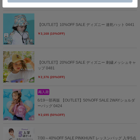
￥2,860
【OUTLET】10%OFF SALE ディズニー 速乾ハット 0441
￥3,168 (10%OFF)
【OUTLET】20%OFF SALE ディズニー 刺繍メッシュキャ
ップ 0481
￥2,376 (20%OFF)
6/19一部再販 【OUTLET】50%OFF SALE 2WAYショルダ
ーバッグ 0424
￥2,695 (50%OFF)
7/30～40%OFF SALE PINKHUNT レッスンバッグ 入学5点