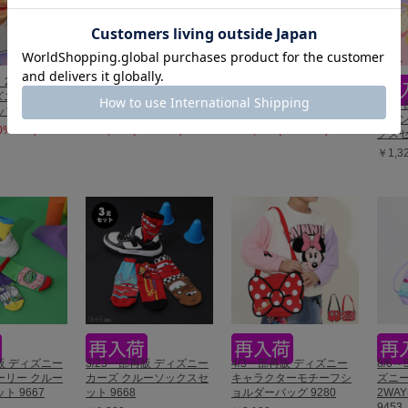
】20%OFF
8/6～50%OFF SALE ディ
【OUTLET】50%OFF
ィズニー 刺繍メ
ズニー なりきるメッシュ
SALE ディズニー デニム
4/3
プ 0481
キャップ 0234
サンバイザー 0194
プリン
20%OFF)
￥1,485 (50%OFF)
￥1,210 (50%OFF)
クスセ
￥1,3
再販 ディズニー
3/23一部再販 ディズニー
4/3一部再販 ディズニー
8/6～
ーリー クルー
カーズ クルーソックスセ
キャラクターモチーフシ
ズニー
ト 9667
ット 9668
ョルダーバッグ 9280
2WA
9453