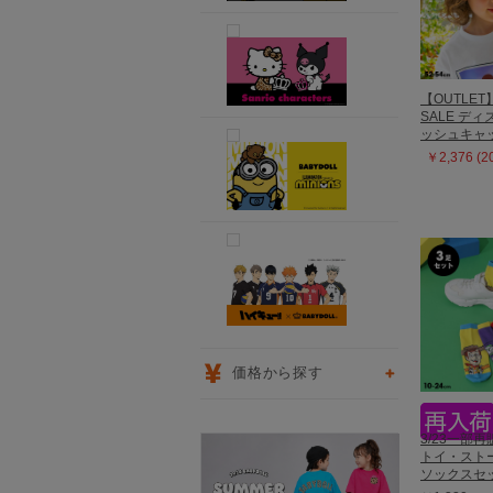
【OUTLET
SALE デ
ッシュキャッ
￥2,376 (
価格から探す
3/23一部
トイ・スト
ソックスセッ