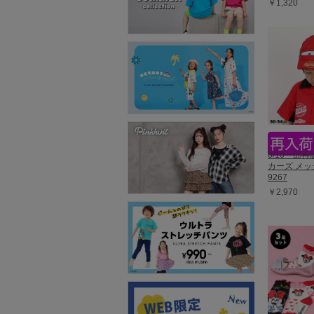
￥1,320
6/10一部
カーズ メ
9267
￥2,970