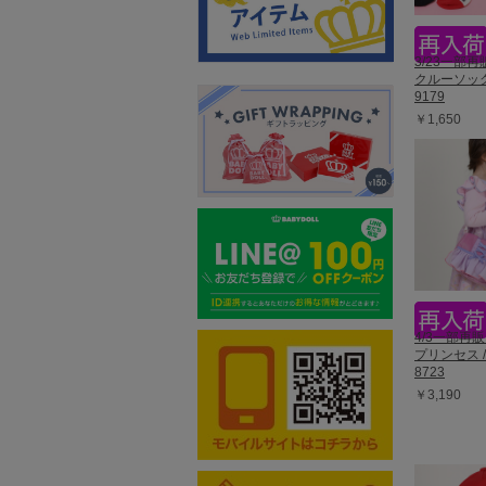
3/23一部
クルーソッ
9179
￥1,650
4/3一部再
プリンセス 
8723
￥3,190