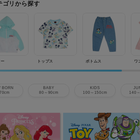
テゴリから探す
ター
トップス
ボトムス
ワ
 BORN
BABY
KIDS
JU
70cm
80～90cm
100～150cm
140～