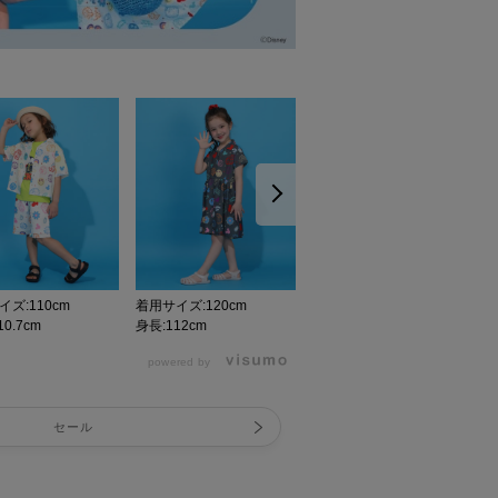
ズ:110cm
着用サイズ:120cm
着用サイズ:110cm
0.7cm
身長:112cm
身長:110.7cm
身
powered by
セール