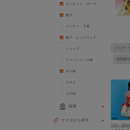
キンチャク・ポーチ
帽子
インナー・下着
靴下・レッグウェア
バッグ・
シューズ
DISNE
ファッション小物
冬小物
タオル
その他
福袋
サイズから探す
7/23～50%