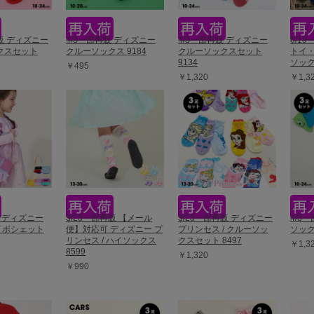
再販 ディズニー
4/3一部再販 ディズニー
4/3一部再販 ディズニー
6/1
クスセット
クルーソックス 9184
クルーソックスセット
トイ・
9134
ソック
￥495
￥1,320
￥1,3
販 ディズニー
3/23一部再販 【メール
3/23一部再販 ディズニー
4/3
/ ポシェット
便】対応可 ディズニー プ
プリンセス / クルーソッ
ソック
リンセス / ハイソックス
クスセット 8497
￥1,3
8599
￥1,320
￥990