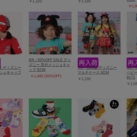
￥1,320
￥3,190
￥1,9
8/6～50%OFF SALE ディ
ズニー 耳付メッシュキャ
再販 ディズニー
4/3一部再販 ディズニー
4/3
ップ 9236
ッシュキャップ
マルチケース 9234
ベビ
￥1,485 (50%OFF)
9171
￥3,190
￥1,0