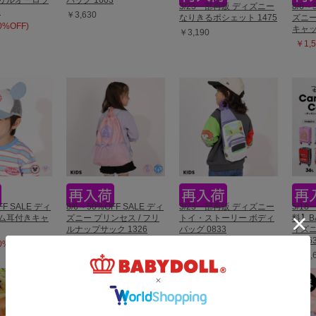
フリルオーロラ
バッグ 1603
3/23一部再販 ディズニー
8/6～
3
￥3,630
なりきるポシェット 1475
ズニー
50%OFF)
キャッ
￥3,190
￥1,5
FF SALE ディ
8/6～50%OFF SALE ディ
3/23一部再販 ディズニー
5/1
ニム耳付きキャ
ズニー プリンセス / フリ
トイ・ストーリー ボディ
料】B
ルナップサック 1326
バッグ 0833
ィズニ
ス 06
50%OFF)
￥2,145 (50%OFF)
￥3,630
￥19,