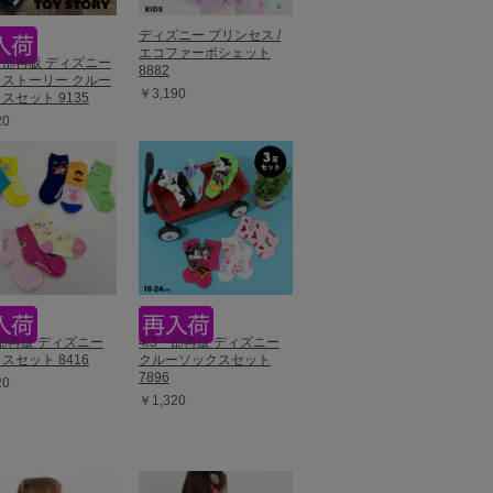
ディズニー プリンセス /
エコファーポシェット
9一部再販 ディズニー
8882
ストーリー クルー
￥3,190
スセット 9135
20
一部再販 ディズニー
4/3一部再販 ディズニー
スセット 8416
クルーソックスセット
7896
20
￥1,320