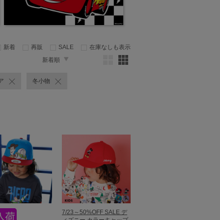
新着
再販
SALE
在庫なしも表示
新着順
ア
冬小物
7/23～50%OFF SALE デ